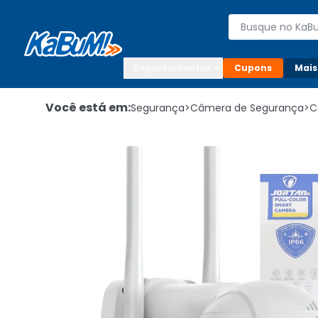
Enviar para:

Buscar produto
Digite o CEP

Departamentos
Cupons
Mais
Você está em:
Segurança
>
Câmera de Segurança
>
C