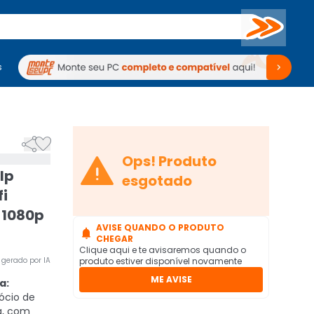
Buscar
s
mputadores
Periféricos
Periféricos
TV
Venda no KaBuM!
TV
Venda no KaBuM!



Ops! Produto
Ip
esgotado
fi
 1080p
AVISE QUANDO O PRODUTO

CHEGAR
Clique aqui e te avisaremos quando o
gerado por IA
produto estiver disponível novamente
ME AVISE
a:
ócio de
ia, com