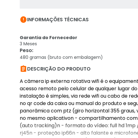

INFORMAÇÕES TÉCNICAS
Garantia do Fornecedor
3 Meses
Peso
:
480 gramas (bruto com embalagem)

DESCRIÇÃO DO PRODUTO
A câmera ip externa rotativa wifi é o equipamen
acesso remoto pelo celular de qualquer lugar do
instalação é simples, via rede wifi ou cabo de re
no qr code da caixa ou manual do produto e segui
panorâmica com ptz (giro horizontal 355 graus,
no mesmo aplicativon - compartilhamento com 
(auto tracking)n - formato do vídeo: full hd 1mp 
rj45n - proteção ip66n - alto falante e microf