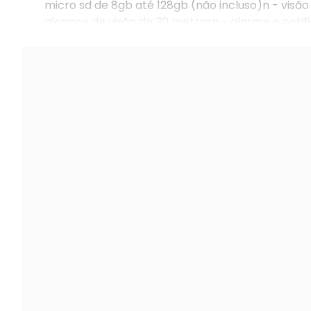
micro sd de 8gb até 128gb (não incluso)n - visã
alcance de visão de 30 metrosn - alarme e notifi
compatível com android (5.0 ou superior) ou ios 