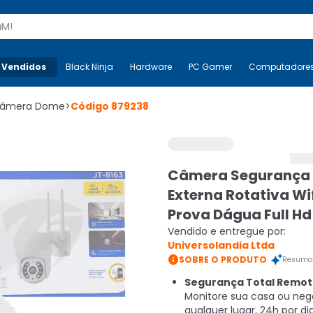
s
 Vendidos
Mais-v-
Black Ninja
Black Ninja
Hardware
Hardware
PC Gamer
PC Gamer
Computadore
Co
âmera Dome
>
Código
879238
Câmera Segurança 
Externa Rotativa Wi
Prova Dágua Full Hd
Vendido e entregue por:
Universolandia Ltda

SOBRE O PRODUTO
Resumo 
Segurança Total Remot
Monitore sua casa ou neg
qualquer lugar, 24h por d