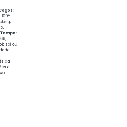
Cegos:
 100°
cking,
o.
o Tempo:
66,
ob sol ou
idade.
és da
ões e
seu