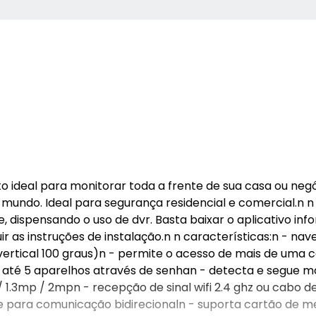
to ideal para monitorar toda a frente de sua casa ou neg
 mundo. Ideal para segurança residencial e comercial.n n
de, dispensando o uso de dvr. Basta baixar o aplicativo in
r as instruções de instalação.n n características:n - na
 vertical 100 graus)n - permite o acesso de mais de uma
até 5 aparelhos através de senhan - detecta e segue 
/ 1.3mp / 2mpn - recepção de sinal wifi 2.4 ghz ou cabo d
one para comunicação bidirecionaln - suporta cartão de 