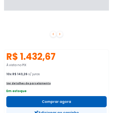


R$ 1.432,67
À vista no PIX
10
x
R$ 143,26
s/ juros
Ver detalhes de parcelamento
Em estoque
Comprar agora
Adicionar ao carrinho