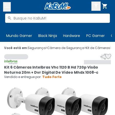



Buscar produtos


Enviar para:
Digite o CEP
Mundo Gamer
Black Ninja
Hardware
PC Gamer
C

Olá. Acesse sua conta
Você está em:
Segurança
>
Câmera de Segurança
>
Kit de Câmeras
>
C


ENTRE

Departamentos
Kit 6 Câmeras Intelbras Vhc 1120 B Hd 720p Visão
CADASTRE-SE
Cupons

Noturna 20m + Dvr Digital De Vídeo Mhdx 1008-c
Vendido e entregue por:
Tudo Forte
Mais Vendidos

Ativar tradutor em libras
