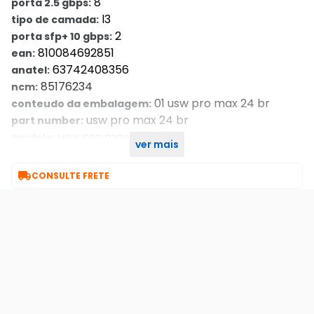
8
porta 2.5 gbps:
l3
tipo de camada:
2
porta sfp+ 10 gbps:
810084692851
ean:
63742408356
anatel:
85176234
ncm:
01 usw pro max 24 br
conteudo da embalagem:
usw pro max 24 br
part number:
usw pro max 24 br
modelo:
ver mais
12 mes/meses
garantia com o. Seller::

CONSULTE FRETE