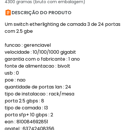
4300 gramas (bruto com embalagem)

DESCRIÇÃO DO PRODUTO
Um switch etherlighting de camada 3 de 24 portas
com 2.5 gbe
funcao : gerenciavel
velocidade : 10/100/1000 gigabit
garantia com o fabricante : 1 ano
fonte de alimentacao : bivolt
usb : 0
poe : nao
quantidade de portas lan : 24
tipo de instalacao : rack/mesa
porta 2.5 gbps : 8
tipo de camada : l3
porta sfp+ 10 gbps : 2
ean : 810084692851
anatel : 63742408356