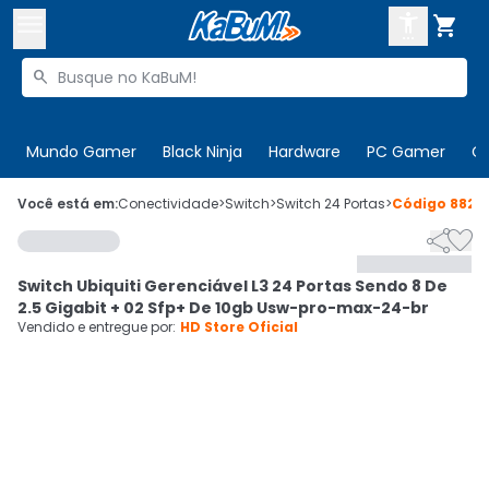



Buscar produtos


Enviar para:
Digite o CEP
Mundo Gamer
Black Ninja
Hardware
PC Gamer
C

Olá. Acesse sua conta
Você está em:
Conectividade
>
Switch
>
Switch 24 Portas
>
Código
8820


ENTRE

Departamentos
Switch Ubiquiti Gerenciável L3 24 Portas Sendo 8 De
CADASTRE-SE
Cupons

2.5 Gigabit + 02 Sfp+ De 10gb Usw-pro-max-24-br
Vendido e entregue por:
HD Store Oficial
Mais Vendidos

Ativar tradutor em libras
