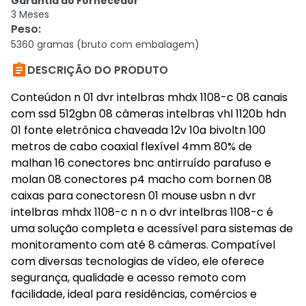
Garantia do Fornecedor
3 Meses
Peso
:
5360 gramas (bruto com embalagem)

DESCRIÇÃO DO PRODUTO
Conteúdon n 01 dvr intelbras mhdx 1108-c 08 canais
com ssd 512gbn 08 câmeras intelbras vhl 1120b hdn
01 fonte eletrônica chaveada 12v 10a bivoltn 100
metros de cabo coaxial flexível 4mm 80% de
malhan 16 conectores bnc antirruído parafuso e
molan 08 conectores p4 macho com bornen 08
caixas para conectoresn 01 mouse usbn n dvr
intelbras mhdx 1108-c n n o dvr intelbras 1108-c é
uma solução completa e acessível para sistemas de
monitoramento com até 8 câmeras. Compatível
com diversas tecnologias de vídeo, ele oferece
segurança, qualidade e acesso remoto com
facilidade, ideal para residências, comércios e