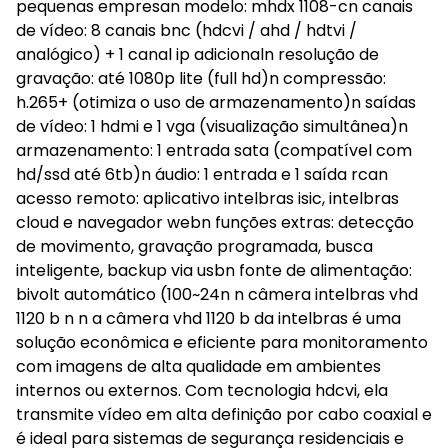
pequenas empresan modelo: mhdx 1108-cn canais
de vídeo: 8 canais bnc (hdcvi / ahd / hdtvi /
analógico) + 1 canal ip adicionaln resolução de
gravação: até 1080p lite (full hd)n compressão:
h.265+ (otimiza o uso de armazenamento)n saídas
de vídeo: 1 hdmi e 1 vga (visualização simultânea)n
armazenamento: 1 entrada sata (compatível com
hd/ssd até 6tb)n áudio: 1 entrada e 1 saída rcan
acesso remoto: aplicativo intelbras isic, intelbras
cloud e navegador webn funções extras: detecção
de movimento, gravação programada, busca
inteligente, backup via usbn fonte de alimentação:
bivolt automático (100~24n n câmera intelbras vhd
1120 b n n a câmera vhd 1120 b da intelbras é uma
solução econômica e eficiente para monitoramento
com imagens de alta qualidade em ambientes
internos ou externos. Com tecnologia hdcvi, ela
transmite vídeo em alta definição por cabo coaxial e
é ideal para sistemas de segurança residenciais e