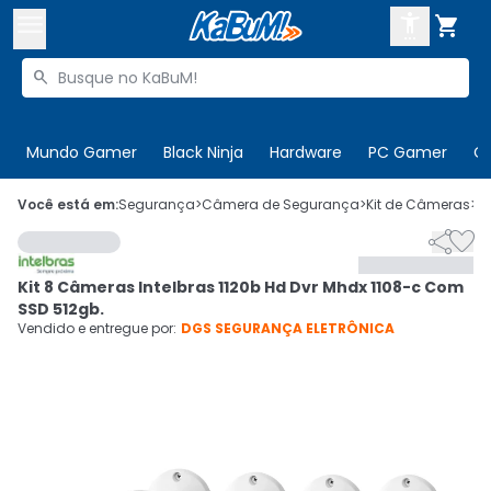



Buscar produtos


Enviar para:
Digite o CEP
Mundo Gamer
Black Ninja
Hardware
PC Gamer
C

Olá. Acesse sua conta
Você está em:
Segurança
>
Câmera de Segurança
>
Kit de Câmeras
>
C


ENTRE

Departamentos
Kit 8 Câmeras Intelbras 1120b Hd Dvr Mhdx 1108-c Com
CADASTRE-SE
Cupons

SSD 512gb.
Vendido e entregue por:
DGS SEGURANÇA ELETRÔNICA
Mais Vendidos

Ativar tradutor em libras
