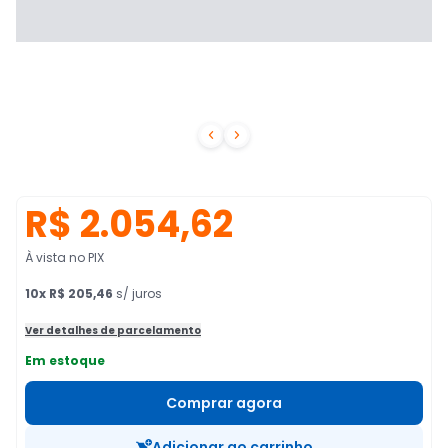


R$ 2.054,62
À vista no PIX
10
x
R$ 205,46
s/ juros
Ver detalhes de parcelamento
Em estoque
Comprar agora
Adicionar ao carrinho