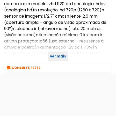
comerciais.n modelo: vhd 1120 bn tecnologia: hdcvi
(analógica hd)n resolução: hd 720p (1280 x 720)n
sensor de imagem: 1/2.7" cmosn lente: 2.6 mm
(abertura ampla – ângulo de visão aproximado de
90°)n alcance ir (infravermelho): até 20 metros
(visão noturna)n iluminação mínima: 0 lux com ir
ativon proteção: ip66 (uso externo – resistente à
chuva e poeira)n alimentação: 12v dc (±10%)n
instalação: suporte multi-ajuste, fácil fixação em
ver mais
paredes ou tetosn n n n

CONSULTE FRETE