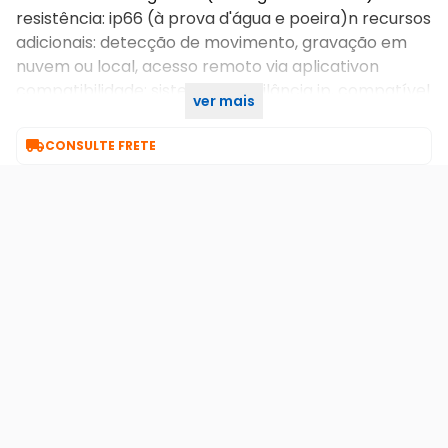
resistência: ip66 (à prova d'água e poeira)n recursos
adicionais: detecção de movimento, gravação em
nuvem ou local, acesso remoto via aplicativon
compatibilidade: sistema de vigilância ip, compatível
ver mais
com plataformas de monitoramenton n n

CONSULTE FRETE