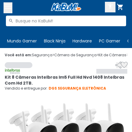



Buscar produtos


Enviar para:
Digite o CEP
Mundo Gamer
Black Ninja
Hardware
PC Gamer
C

Olá. Acesse sua conta
Você está em:
Segurança
>
Câmera de Segurança
>
Kit de Câmeras
>
C


ENTRE

Departamentos
Kit 8 Câmeras Intelbras Im5 Full Hd Nvd 1408 Intelbras
CADASTRE-SE
Cupons

Com Hd 2TB.
Vendido e entregue por:
DGS SEGURANÇA ELETRÔNICA
Mais Vendidos

Ativar tradutor em libras
