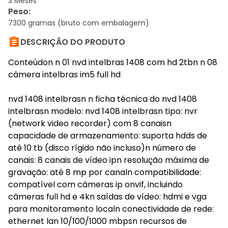
3 Meses
Peso
:
7300 gramas (bruto com embalagem)

DESCRIÇÃO DO PRODUTO
Conteúdon n 01 nvd intelbras 1408 com hd 2tbn n 08
câmera intelbras im5 full hd
nvd 1408 intelbrasn n ficha técnica do nvd 1408
intelbrasn modelo: nvd 1408 intelbrasn tipo: nvr
(network video recorder) com 8 canaisn
capacidade de armazenamento: suporta hdds de
até 10 tb (disco rígido não incluso)n número de
canais: 8 canais de vídeo ipn resolução máxima de
gravação: até 8 mp por canaln compatibilidade:
compatível com câmeras ip onvif, incluindo
câmeras full hd e 4kn saídas de vídeo: hdmi e vga
para monitoramento localn conectividade de rede:
ethernet lan 10/100/1000 mbpsn recursos de