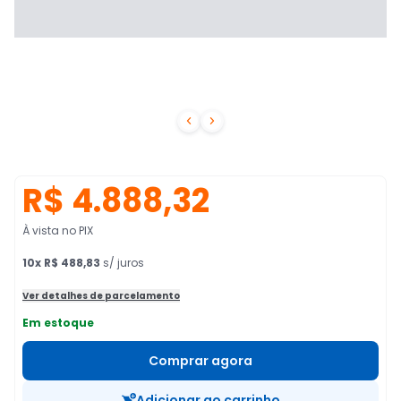


R$ 4.888,32
À vista no PIX
10
x
R$ 488,83
s/ juros
Ver detalhes de parcelamento
Em estoque
Comprar agora
Adicionar ao carrinho