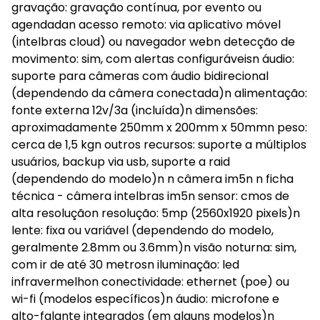
gravação: gravação contínua, por evento ou
agendadan acesso remoto: via aplicativo móvel
(intelbras cloud) ou navegador webn detecção de
movimento: sim, com alertas configuráveisn áudio:
suporte para câmeras com áudio bidirecional
(dependendo da câmera conectada)n alimentação:
fonte externa 12v/3a (incluída)n dimensões:
aproximadamente 250mm x 200mm x 50mmn peso:
cerca de 1,5 kgn outros recursos: suporte a múltiplos
usuários, backup via usb, suporte a raid
(dependendo do modelo)n n câmera im5n n ficha
técnica - câmera intelbras im5n sensor: cmos de
alta resoluçãon resolução: 5mp (2560x1920 pixels)n
lente: fixa ou variável (dependendo do modelo,
geralmente 2.8mm ou 3.6mm)n visão noturna: sim,
com ir de até 30 metrosn iluminação: led
infravermelhon conectividade: ethernet (poe) ou
wi-fi (modelos específicos)n áudio: microfone e
alto-falante integrados (em alguns modelos)n