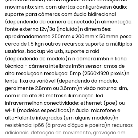
movimento: sim, com alertas configuráveisn áudio:
suporte para câmeras com áudio bidirecional
(dependendo da câmera conectada)n alimentação:
fonte externa 12v/3a (incluída)n dimensões:
aproximadamente 250mm x 200mm x 50mmn peso:
cerca de 1,5 kgn outros recursos: suporte a múltiplos
usuários, backup via usb, suporte a raid
(dependendo do modelo)n n câmera im5n n ficha
técnica - câmera intelbras im5n sensor: cmos de
alta resoluçãon resolução: 5mp (2560x1920 pixels)n
lente: fixa ou variável (dependendo do modelo,
geralmente 2.8mm ou 3.6mm)n visão noturna: sim,
com ir de até 30 metrosn iluminação: led
infravermelhon conectividade: ethernet (poe) ou
wi-fi (modelos específicos)n áudio: microfone e
alto-falante integrados (em alguns modelos)n
resistência: ip66 (à prova d'água e poeira)n recursos
adicionais: detecção de movimento, gravação em