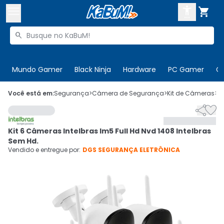



Buscar produtos


Enviar para:
Digite o CEP
Mundo Gamer
Black Ninja
Hardware
PC Gamer
C

Olá. Acesse sua conta
Você está em:
Segurança
>
Câmera de Segurança
>
Kit de Câmeras
>
C


ENTRE

Departamentos
Kit 6 Câmeras Intelbras Im5 Full Hd Nvd 1408 Intelbras
CADASTRE-SE
Cupons

Sem Hd.
Vendido e entregue por:
DGS SEGURANÇA ELETRÔNICA
Mais Vendidos

Ativar tradutor em libras
