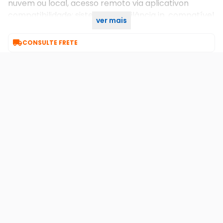
nuvem ou local, acesso remoto via aplicativon
compatibilidade: sistema de vigilância ip, compatível
ver mais
com plataformas de monitoramenton n n

CONSULTE FRETE