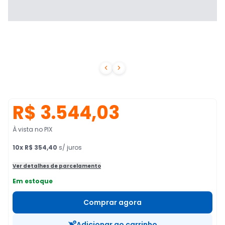


R$ 3.544,03
À vista no PIX
10
x
R$ 354,40
s/ juros
Ver detalhes de parcelamento
Em estoque
Comprar agora
Adicionar ao carrinho