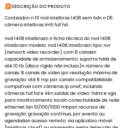

DESCRIÇÃO DO PRODUTO
Conteúdon n 01 nvd intelbras 1408 sem hdn n 06
câmera intelbras im5 full hd
nvd 1408 intelbrasn n ficha técnica do nvd 1408
intelbrasn modelo: nvd 1408 intelbrasn tipo: nvr
(network video recorder) com 8 canaisn
capacidade de armazenamento: suporta hdds de
até 10 tb (disco rígido não incluso)n número de
canais: 8 canais de vídeo ipn resolução máxima de
gravação: até 8 mp por canaln compatibilidade:
compatível com câmeras ip onvif, incluindo
câmeras full hd e 4kn saídas de vídeo: hdmi e vga
para monitoramento localn conectividade de rede:
ethernet lan 10/100/1000 mbpsn recursos de
gravação: gravação contínua, por evento ou
agendadan acesso remoto: via aplicativo móvel
(intelbras cloud) ou navegador webn detecção de