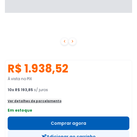


R$ 1.938,52
À vista no PIX
10
x
R$ 193,85
s/ juros
Ver detalhes de parcelamento
Em estoque
Comprar agora
Adicionar ao carrinho