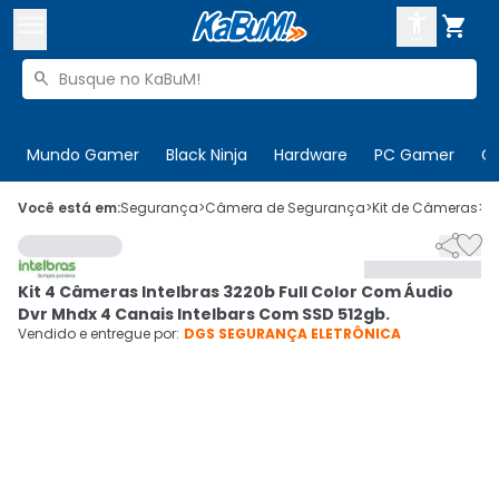



Buscar produtos


Enviar para:
Digite o CEP
Mundo Gamer
Black Ninja
Hardware
PC Gamer
C

Olá. Acesse sua conta
Você está em:
Segurança
>
Câmera de Segurança
>
Kit de Câmeras
>
C


ENTRE

Departamentos
Kit 4 Câmeras Intelbras 3220b Full Color Com Áudio
CADASTRE-SE
Cupons

Dvr Mhdx 4 Canais Intelbars Com SSD 512gb.
Vendido e entregue por:
DGS SEGURANÇA ELETRÔNICA
Mais Vendidos

Ativar tradutor em libras
