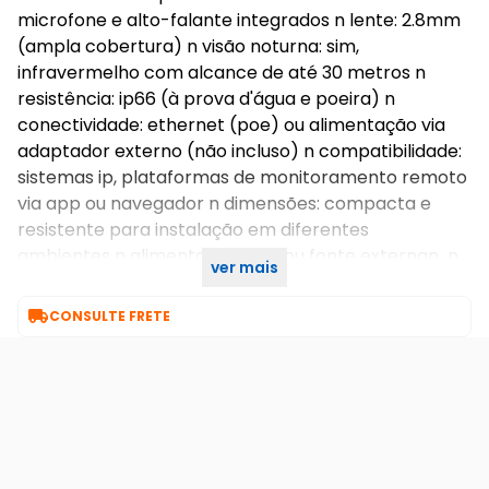
microfone e alto-falante integrados n lente: 2.8mm
(ampla cobertura) n visão noturna: sim,
infravermelho com alcance de até 30 metros n
resistência: ip66 (à prova d'água e poeira) n
conectividade: ethernet (poe) ou alimentação via
adaptador externo (não incluso) n compatibilidade:
sistemas ip, plataformas de monitoramento remoto
via app ou navegador n dimensões: compacta e
resistente para instalação em diferentes
ambientes n alimentação: poe ou fonte externan n
ver mais
n n

CONSULTE FRETE