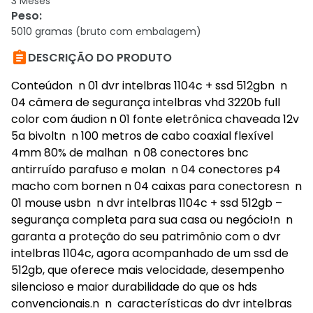
3 Meses
Peso
:
5010 gramas (bruto com embalagem)

DESCRIÇÃO DO PRODUTO
Conteúdon n 01 dvr intelbras 1104c + ssd 512gbn n
04 câmera de segurança intelbras vhd 3220b full
color com áudion n 01 fonte eletrônica chaveada 12v
5a bivoltn n 100 metros de cabo coaxial flexível
4mm 80% de malhan n 08 conectores bnc
antirruído parafuso e molan n 04 conectores p4
macho com bornen n 04 caixas para conectoresn n
01 mouse usbn n dvr intelbras 1104c + ssd 512gb –
segurança completa para sua casa ou negócio!n n
garanta a proteção do seu patrimônio com o dvr
intelbras 1104c, agora acompanhado de um ssd de
512gb, que oferece mais velocidade, desempenho
silencioso e maior durabilidade do que os hds
convencionais.n n características do dvr intelbras