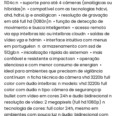
1104c:n • suporte para até 4 câmeras (analógicas ou
híbridas)n • compatível com as tecnologias hdcvi,
ahd, hdtvi, ip e analógican • resolução de gravação
em até full hd (1080n)n • função de detecção de
movimento e busca inteligenten • acesso remoto
via app intelbras isic ou intelbras cloudn • saídas de
vídeo vga e hdmin • interface intuitiva com menus
em portuguêsn n armazenamento com ssd de
512gb:n • inicialização rápida do sisteman • mais
confiável e resistente a impactosn • operação
silenciosa e com menor consumo de energian •
ideal para ambientes que precisam de vigilância
contínuan n ficha técnica da câmera vhd 3220b full
color com áudio intelbras: n modelo: vhd 3220b full
color com áudio n tipo: câmera de segurança ip
bullet com vídeo em cores 24h e áudio bidirecional n
resolução de vídeo: 2 megapixels (full hd 1080p) n
tecnologia de cores: full color 24h, mesmo em
ambientes com pouca luz n áudio: bidirecional com