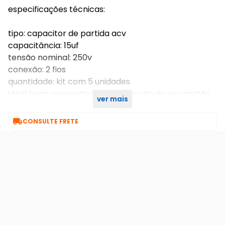
especificações técnicas:
tipo: capacitor de partida acv
capacitância: 15uf
tensão nominal: 250v
conexão: 2 fios
quantidade: kit com 5 unidades
ideal para reposição ou manutenção do seu portão
ver mais
eletrônico, garantindo máxima eficiência no dia a dia.

CONSULTE FRETE