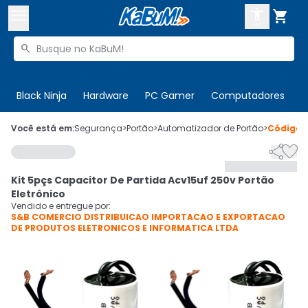



Buscar produtos


Enviar para:
Digite o CEP
Black Ninja
Hardware
PC Gamer
Computadores
P

Olá. Acesse sua conta
Você está em:
Segurança
>
Portão
>
Automatizador de Portão
>
Código


ENTRE

Departamentos
Kit 5pçs Capacitor De Partida Acv15uf 250v Portão
CADASTRE-SE
Cupons

Eletrônico
Vendido e entregue por:
S&B COMERCIO DISTRIBUICAO IMPORTACAO E EXPORTACAO
Mais Vendidos

DE PRODUTOS ELETRONICOS E INFORMATICA LTDA
Ativar tradutor em libras
