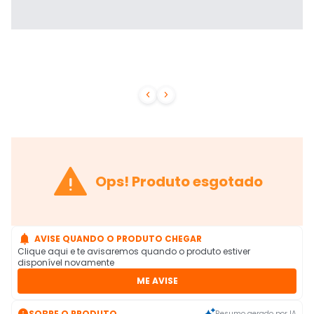



Ops! Produto esgotado

AVISE QUANDO O PRODUTO CHEGAR
Clique aqui e te avisaremos quando o produto estiver
disponível novamente
ME AVISE

SOBRE O PRODUTO
Resumo gerado por IA