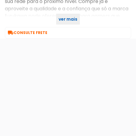
sua rede para o próximo nível. Compre já e
aproveite a qualidade e a confiança que só a marca
furukawa pode oferecer! Ideal para gamers que
ver mais
buscam a melhor experiência em jogos online.

CONSULTE FRETE