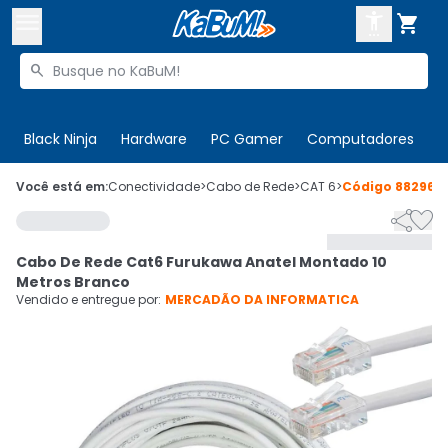



Buscar produtos


Enviar para:
Digite o CEP
Black Ninja
Hardware
PC Gamer
Computadores
P

Olá. Acesse sua conta
Você está em:
Conectividade
>
Cabo de Rede
>
CAT 6
>
Código
882966


ENTRE

Departamentos
Cabo De Rede Cat6 Furukawa Anatel Montado 10
CADASTRE-SE
Cupons

Metros Branco
Vendido e entregue por:
MERCADÃO DA INFORMATICA
Mais Vendidos

Ativar tradutor em libras
