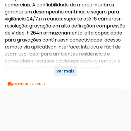
comerciais. A confiabilidade da marca intelbras
garante um desempenho contínuo e seguro para
vigilância 24/7.n n canais: suporta até 16 câmerasn
resolução: gravação em alta definiçãon compressão
de vídeo: h.264n armazenamento: alta capacidade
para gravações contínuasn conectividade: acesso
remoto via aplicativon interface: intuitiva e fácil de
usarn uso: ideal para ambientes residenciais e
comerciaisn recursos adicionais: backup remoto e
fácil recuperação de gravaçõesn garantia:
ver mais
confiabilidade intelbras para vigilância 24/7

CONSULTE FRETE