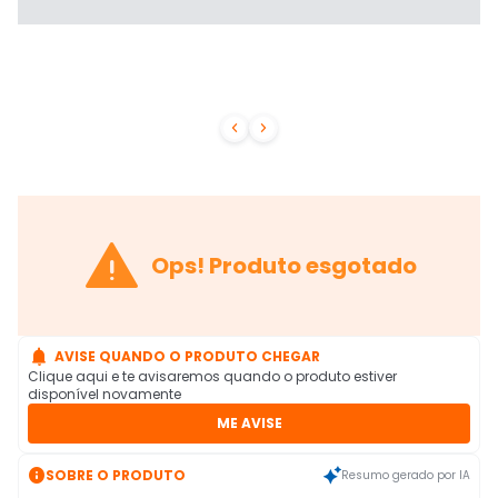



Ops! Produto esgotado

AVISE QUANDO O PRODUTO CHEGAR
Clique aqui e te avisaremos quando o produto estiver
disponível novamente
ME AVISE

SOBRE O PRODUTO
Resumo gerado por IA