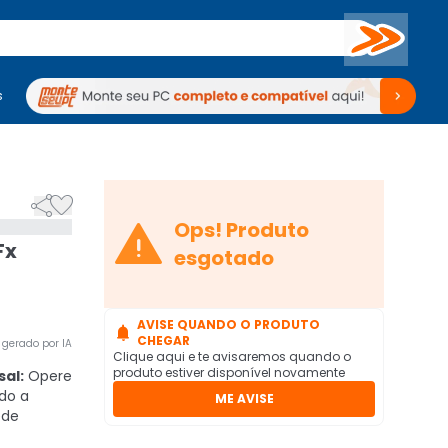
Buscar
s
mputadores
Periféricos
Periféricos
TV
Venda no KaBuM!
TV
Venda no KaBuM!



Ops! Produto
Fx
esgotado
AVISE QUANDO O PRODUTO

CHEGAR
gerado por IA
Clique aqui e te avisaremos quando o
produto estiver disponível novamente
al:
Opere
do a
ME AVISE
ede