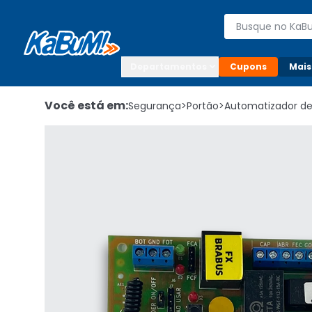
Enviar para:

Buscar produto
Digite o CEP

Departamentos
Cupons
Mais
Você está em:
Segurança
>
Portão
>
Automatizador de