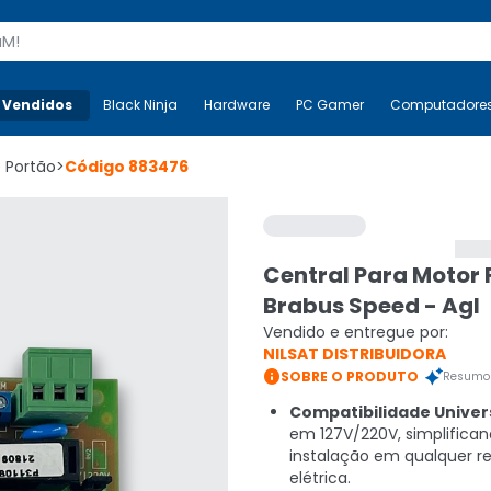
s
 Vendidos
Mais-v-
Black Ninja
Black Ninja
Hardware
Hardware
PC Gamer
PC Gamer
Computadore
Co
 Portão
>
Código
883476
Central Para Motor 
Brabus Speed - Agl
Vendido e entregue por:
NILSAT DISTRIBUIDORA

SOBRE O PRODUTO
Resumo 
Compatibilidade Univers
em 127V/220V, simplifican
instalação em qualquer r
elétrica.