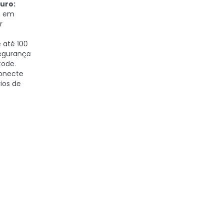
uro:
m em
r
 até 100
egurança
Code.
necte
ios de