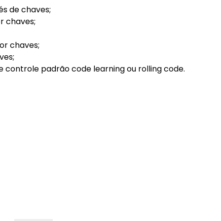
és de chaves;
r chaves;
or chaves;
ves;
 controle padrão code learning ou rolling code.