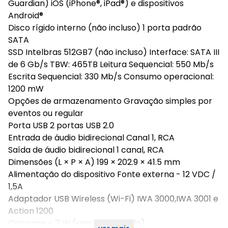
Guardian) iOS (iPhone®, iPad®) e dispositivos
Android®
Disco rígido interno (não incluso) 1 porta padrão
SATA
SSD Intelbras 512GB7 (não incluso) Interface: SATA III
de 6 Gb/s TBW: 465TB Leitura Sequencial: 550 Mb/s
Escrita Sequencial: 330 Mb/s Consumo operacional:
1200 mW
Opções de armazenamento Gravação simples por
eventos ou regular
Porta USB 2 portas USB 2.0
Entrada de áudio bidirecional Canal 1, RCA
Saída de áudio bidirecional 1 canal, RCA
Dimensões (L × P × A) 199 × 202.9 × 41.5 mm
Alimentação do dispositivo Fonte externa - 12 VDC /
1,5A
Adaptador USB Wireless (Wi-Fi) IWA 3000,IWA 3001 e
Action 1200
Consumo < 7 W (sem disco rígido)