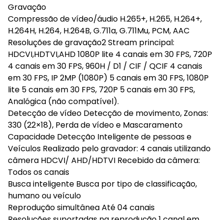
Gravação
Compressão de vídeo/áudio H.265+, H.265, H.264+,
H.264H, H.264, H.264B, G.711a, G.711Mu, PCM, AAC
Resoluções de gravação2 Stream principal:
HDCVI,HDTVI,AHD 1080P lite 4 canais em 30 FPS, 720P
4 canais em 30 FPS, 960H / D1 / CIF / QCIF 4 canais
em 30 FPS, IP 2MP (1080P) 5 canais em 30 FPS, 1080P
lite 5 canais em 30 FPS, 720P 5 canais em 30 FPS,
Analógica (não compatível).
Detecção de vídeo Detecção de movimento, Zonas:
330 (22×18), Perda de vídeo e Mascaramento
Capacidade Detecção Inteligente de pessoas e
Veículos Realizado pelo gravador: 4 canais utilizando
câmera HDCVI/ AHD/HDTVI Recebido da câmera:
Todos os canais
Busca inteligente Busca por tipo de classificação,
humano ou veículo
Reprodução simultânea Até 04 canais
Resoluções suportadas na reprodução 1 canal em