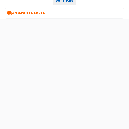
ver mais
Peso 550 g (Sem HD)

CONSULTE FRETE