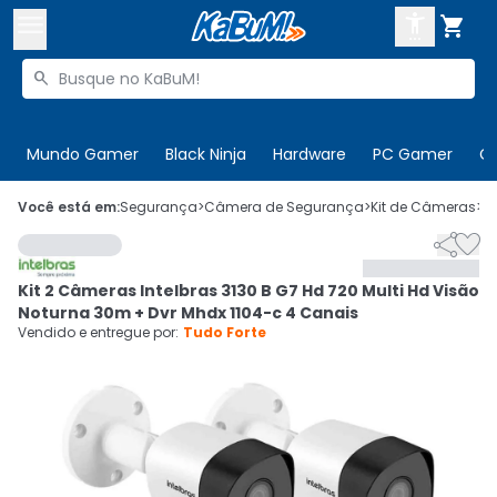



Buscar produtos


Enviar para:
Digite o CEP
Mundo Gamer
Black Ninja
Hardware
PC Gamer
C

Olá. Acesse sua conta
Você está em:
Segurança
>
Câmera de Segurança
>
Kit de Câmeras
>
C


ENTRE

Departamentos
Kit 2 Câmeras Intelbras 3130 B G7 Hd 720 Multi Hd Visão
CADASTRE-SE
Cupons

Noturna 30m + Dvr Mhdx 1104-c 4 Canais
Vendido e entregue por:
Tudo Forte
Mais Vendidos

Ativar tradutor em libras
