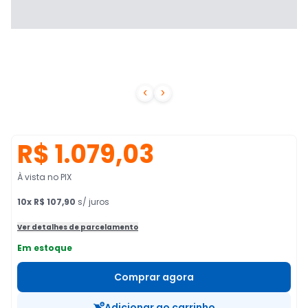


R$ 1.079,03
À vista no PIX
10
x
R$ 107,90
s/ juros
Ver detalhes de parcelamento
Em estoque
Comprar agora
Adicionar ao carrinho