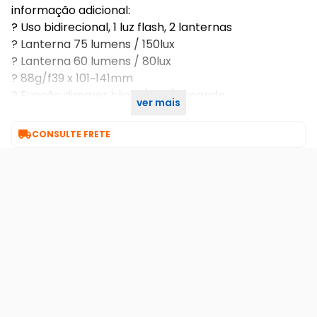
informação adicional:
? Uso bidirecional, 1 luz flash, 2 lanternas
? Lanterna 75 lumens / 150lux
? Lanterna 60 lumens / 80lux
? 88g/f39 x 101~141mm
? Função dimmer blight/dim/piscando
ver mais
? Com gancho para pendurar

CONSULTE FRETE