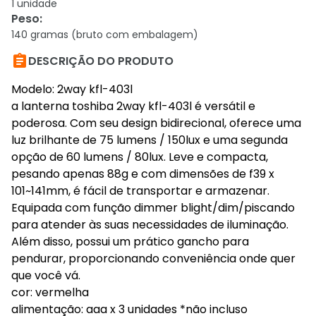
1 unidade
Peso
:
140 gramas (bruto com embalagem)

DESCRIÇÃO DO PRODUTO
Modelo: 2way kfl-403l
a lanterna toshiba 2way kfl-403l é versátil e
poderosa. Com seu design bidirecional, oferece uma
luz brilhante de 75 lumens / 150lux e uma segunda
opção de 60 lumens / 80lux. Leve e compacta,
pesando apenas 88g e com dimensões de f39 x
101~141mm, é fácil de transportar e armazenar.
Equipada com função dimmer blight/dim/piscando
para atender às suas necessidades de iluminação.
Além disso, possui um prático gancho para
pendurar, proporcionando conveniência onde quer
que você vá.
cor: vermelha
alimentação: aaa x 3 unidades *não incluso