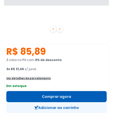


R$ 85,89
À vista no PIX
com
9
% de desconto
3
x
R$ 31,46
s/ juros
Ver detalhes de parcelamento
Em estoque
Comprar agora
Adicionar ao carrinho