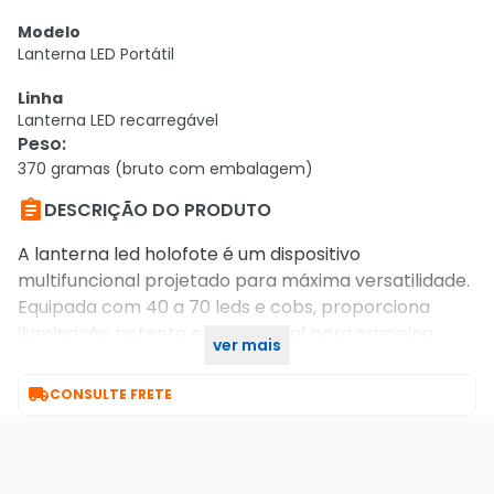
Modelo
Lanterna LED Portátil
Linha
Lanterna LED recarregável
Peso
:
370 gramas (bruto com embalagem)

DESCRIÇÃO DO PRODUTO
A lanterna led holofote é um dispositivo
multifuncional projetado para máxima versatilidade.
Equipada com 40 a 70 leds e cobs, proporciona
iluminação potente e difusa, ideal para camping,
ver mais
trilhas, emergências ou trabalhos noturnos.

CONSULTE FRETE