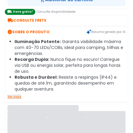

Frete grátis*
Consulte disponibilidade

CONSULTE FRETE

SOBRE O PRODUTO
Resumo gerado por IA
Iluminação Potente:
Garanta visibilidade máxima
com 40-70 LEDs/COBs, ideal para camping, trilhas e
emergências.
Recarga Dupla:
Nunca fique no escuro! Carregue
via USB ou energia solar, perfeita para longas horas
de uso.
Robusta e Durável:
Resiste a respingos (IP44) e
quedas de até 1m, garantindo desempenho em
qualquer aventura.
Ver mais