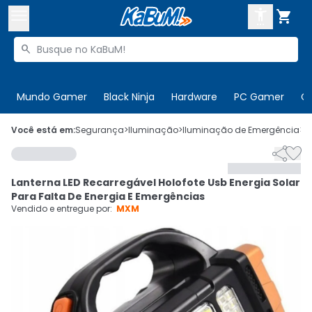



Buscar produtos


Enviar para:
Digite o CEP
Mundo Gamer
Black Ninja
Hardware
PC Gamer
C

Olá. Acesse sua conta
Você está em:
Segurança
>
Iluminação
>
Iluminação de Emergência
>
C


ENTRE

Departamentos
Lanterna LED Recarregável Holofote Usb Energia Solar
CADASTRE-SE
Cupons

Para Falta De Energia E Emergências
Vendido e entregue por:
MXM
Mais Vendidos

Ativar tradutor em libras
