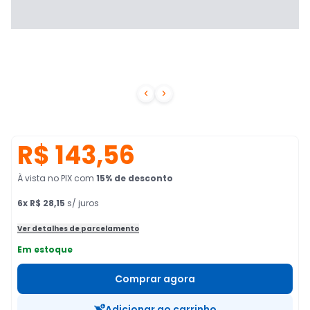


R$ 143,56
À vista no PIX
com
15
% de desconto
6
x
R$ 28,15
s/ juros
Ver detalhes de parcelamento
Em estoque
Comprar agora
Adicionar ao carrinho