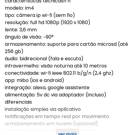
características técnicasn n
modelo: im4
tipo: câmera ip wi-fi (sem fio)
resolução: full hd 1080p (1920 x 1080)
lente: 3,6 mm
ângulo de visão: ~90°
armazenamento: suporte para cartão microsd (até
256 gb)
áudio: bidirecional (fala e escuta)
infravermelho: visão noturna até 10 metros
conectividade: wi-fi ieee 802.11 b/g/n (2,4 ghz)
app: mibo (ios e android)
integração: alexa, google assistente
alimentação: 5v dc via adaptador (incluso)
diferenciais
instalação simples via aplicativo
notificações em tempo real por movimento
armazenamento em nuvem (opcional)
controle por voz e visualização remota
ver mais