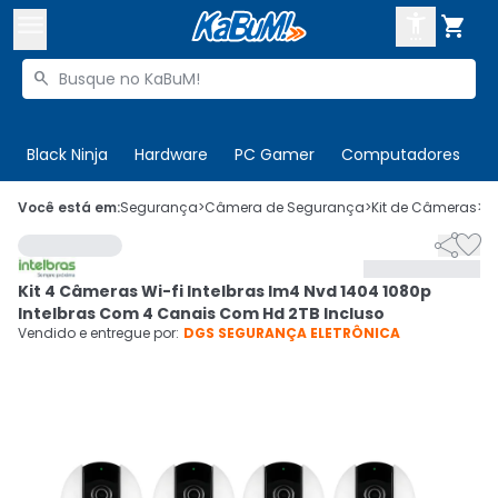



Buscar produtos


Enviar para:
Digite o CEP
Black Ninja
Hardware
PC Gamer
Computadores
P

Olá. Acesse sua conta
Você está em:
Segurança
>
Câmera de Segurança
>
Kit de Câmeras
>
C


ENTRE

Departamentos
Kit 4 Câmeras Wi-fi Intelbras Im4 Nvd 1404 1080p
CADASTRE-SE
Cupons

Intelbras Com 4 Canais Com Hd 2TB Incluso
Vendido e entregue por:
DGS SEGURANÇA ELETRÔNICA
Mais Vendidos

Ativar tradutor em libras
