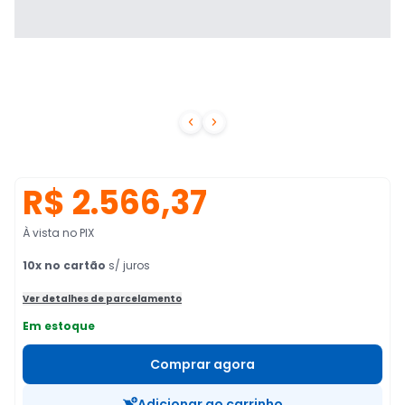


R$ 2.566,37
À vista no PIX
10
x no cartão
s/ juros
Ver detalhes de parcelamento
Em estoque
Comprar agora
Adicionar ao carrinho