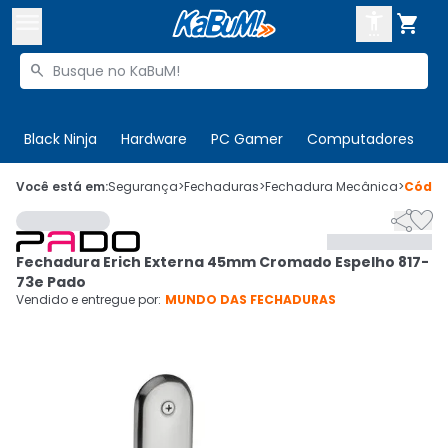



Buscar produtos


Enviar para:
Digite o CEP
Black Ninja
Hardware
PC Gamer
Computadores
P

Olá. Acesse sua conta
Você está em:
Segurança
>
Fechaduras
>
Fechadura Mecânica
>
Códi


ENTRE

Departamentos
Fechadura Erich Externa 45mm Cromado Espelho 817-
CADASTRE-SE
Cupons

73e Pado
Vendido e entregue por:
MUNDO DAS FECHADURAS
Mais Vendidos

Ativar tradutor em libras
