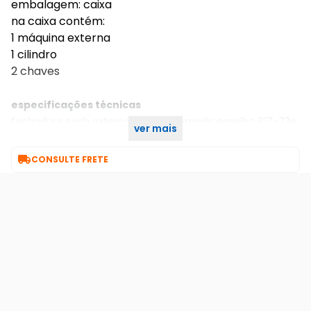
embalagem: caixa
na caixa contém:
1 máquina externa
1 cilindro
2 chaves
especificações técnicas
fechadura erich externa 45mm cromado espelho 817-73e
ver mais
pado

CONSULTE FRETE