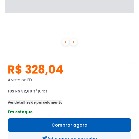


R$ 328,04
À vista no PIX
10
x
R$ 32,80
s/ juros
Ver detalhes de parcelamento
Em estoque
Comprar agora
Adicionar ao carrinho