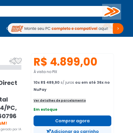
Buscar
PC Gamer
Computadores
Computadores
Periféricos
Periféricos
TV
Venda no KaBuM!
TV
Venda no KaBuM!
R$ 4.899,00


À vista no PIX
Direct
10
x
R$ 489,90
s/ juros
ou em até 36x no
NuPay
tal
Ver detalhes de parcelamento
S4/PC,
Em estoque
160796
Comprar agora
uM!
gerado por IA
Adicionar ao carrinho