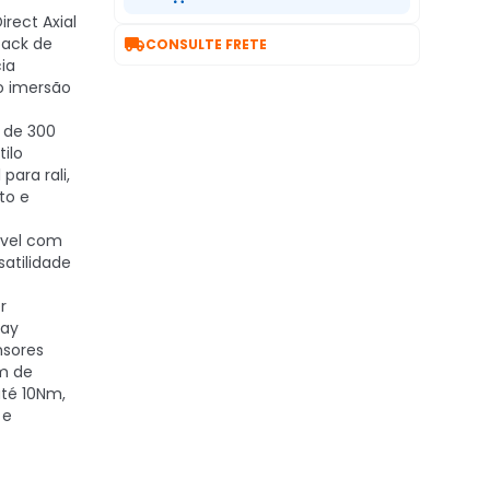
Direct Axial

back de
CONSULTE FRETE
ia
o imersão
o de 300
ilo
para rali,
to e
ível com
satilidade
r
lay
nsores
Nm de
té 10Nm,
 e