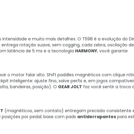
 intensidade e muito mais detalhes. O T598 é a evolução do Dir
x
entrega rotação suave, sem cogging, cada zebra, oscilação de 
om latência de 5 ms e a tecnologia
HARMONY
, você garante
xar o motor falar alto. Shift paddles magnéticos com clique nítid
kpit inteligente: ajuste fino, salve perfis e, em jogos compatívei
lta, bandeiras, posição). O
GEAR JOLT
faz você sentir a troca
.T
(magnéticos, sem contato) entregam precisão consistente 
3 posições por pedal; base com pads
antiderrapantes
para est