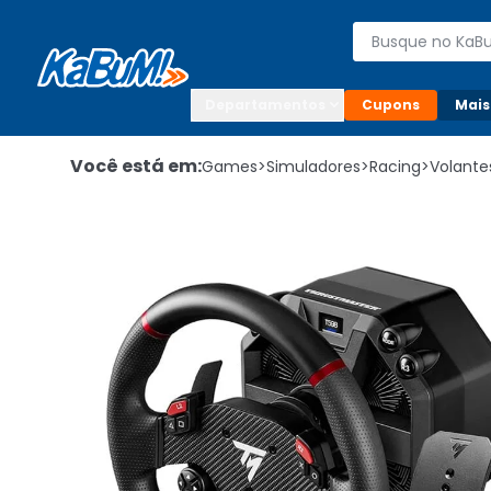
Enviar para:

Buscar produto
Digite o CEP

Departamentos
Cupons
Mais
Você está em:
Games
>
Simuladores
>
Racing
>
Volante