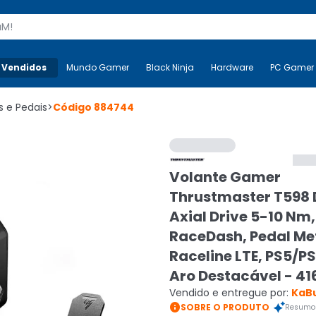
s
 Vendidos
Mais-v-
Mundo Gamer
Mundo Gamer
Black Ninja
Black Ninja
Hardware
Hardware
PC Gamer
s e Pedais
>
Código
884744
Volante Gamer
Thrustmaster T598 
Axial Drive 5-10 Nm,
RaceDash, Pedal Me
Raceline LTE, PS5/P
Aro Destacável - 4
Vendido e entregue por:
KaB

SOBRE O PRODUTO
Resumo 