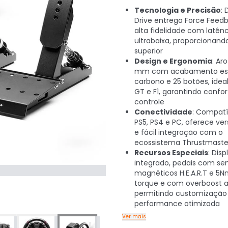
Tecnologia e Precisão
: 
Drive entrega Force Feed
alta fidelidade com latênc
ultrabaixa, proporcionand
superior
Design e Ergonomia
: Ar
mm com acabamento est
carbono e 25 botões, ideal 
GT e F1, garantindo confor
controle
Conectividade
: Compat
PS5, PS4 e PC, oferece ver
e fácil integração com o
ecossistema Thrustmaste
Recursos Especiais
: Disp
integrado, pedais com se
magnéticos H.E.A.R.T e 5
torque e com overboost a
permitindo customização
performance otimizada
Ver mais