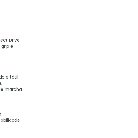
ect Drive:
grip e
o e tátil
s,
 de marcha
e
abilidade