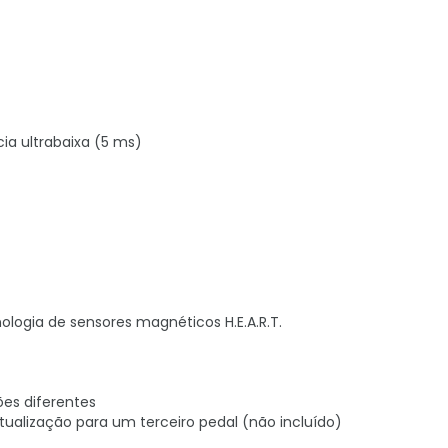
cia ultrabaixa (5 ms)
nologia de sensores magnéticos H.E.A.R.T.
ões diferentes
tualização para um terceiro pedal (não incluído)