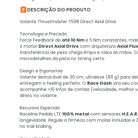

DESCRIÇÃO DO PRODUTO
Volante Thrustmaster T598 Direct Axial Drive
Tecnologia e Precisão
Force Feedback de
até 10 Nm
e 5 Nm constantes, mais
o motor
Direct Axial Drive
com arquitetura
Axial Flu
transferência de peso chega limpa e clara às mãos. C
microdetalhes da pista no timing certo
Design e Ergonomia
Volante destacável de 30 cm, ultraleve (811 g) para dei
entregam o feeling perfeito. O
Race Dash
vira seu coc
acompanhe +10 infos de corrida (velocidade, melhor vo
direto no volante.
Recursos Especiais
Raceline Pedals LTE
100% metal
com sensores
H.E.A.R
longevidade. Regule a firmeza com molas incluídas e 
no trail braking.