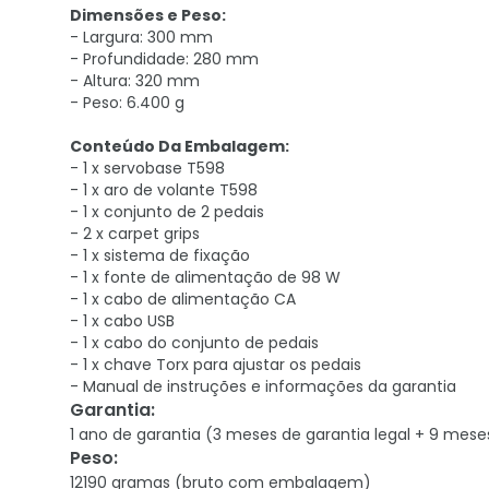
Dimensões e Peso:
- Largura: 300 mm
- Profundidade: 280 mm
- Altura: 320 mm
- Peso: 6.400 g
Conteúdo Da Embalagem:
- 1 x servobase T598
- 1 x aro de volante T598
- 1 x conjunto de 2 pedais
- 2 x carpet grips
- 1 x sistema de fixação
- 1 x fonte de alimentação de 98 W
- 1 x cabo de alimentação CA
- 1 x cabo USB
- 1 x cabo do conjunto de pedais
- 1 x chave Torx para ajustar os pedais
- Manual de instruções e informações da garantia
Garantia
:
1 ano de garantia (3 meses de garantia legal + 9 mese
Peso
:
12190 gramas (bruto com embalagem)