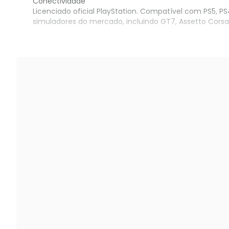
Conectividade
Licenciado oficial PlayStation. Compatível com PS5, 
simuladores do mercado, incluindo GT7, Assetto Corsa,
Garanta já o seu no KaBuM!