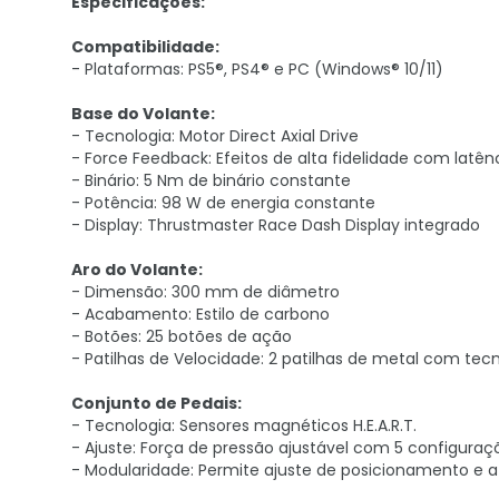
Especificações:
Compatibilidade:
- Plataformas: PS5®, PS4® e PC (Windows® 10/11)
Base do Volante:
- Tecnologia: Motor Direct Axial Drive
- Force Feedback: Efeitos de alta fidelidade com latên
- Binário: 5 Nm de binário constante
- Potência: 98 W de energia constante
- Display: Thrustmaster Race Dash Display integrado
Aro do Volante:
- Dimensão: 300 mm de diâmetro
- Acabamento: Estilo de carbono
- Botões: 25 botões de ação
- Patilhas de Velocidade: 2 patilhas de metal com tec
Conjunto de Pedais:
- Tecnologia: Sensores magnéticos H.E.A.R.T.
- Ajuste: Força de pressão ajustável com 5 configuraç
- Modularidade: Permite ajuste de posicionamento e a