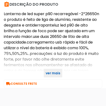

DESCRIÇÃO DO PRODUTO
Lanterna de led super p90 recarregável -2*26650n
o produto é feito de liga de alumínio, resistente ao
desgaste e antiderrapanteluz led p90 de alto
brilho.a função de foco pode ser ajustada em um
intervalo maior.use duas 26650 de lítio de alta
capacidade.carregamento usb rápido e fácil de
utilizar.o nível da bateria é exibido como 100%,
75%,50%,25%...precauções: a luz do produto é muito
forte, por favor não olhe diretamente evite
ferimentos nos olhosmantenha-se afastado do
calor e do fogose não for usado por um longo
ver mais
tempo, armazene em local seco e fresco.

CONSULTE FRETE