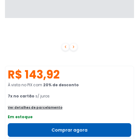


R$ 143,92
À vista no PIX
com
20
% de desconto
7
x no cartão
s/ juros
Ver detalhes de parcelamento
Em estoque
Comprar agora