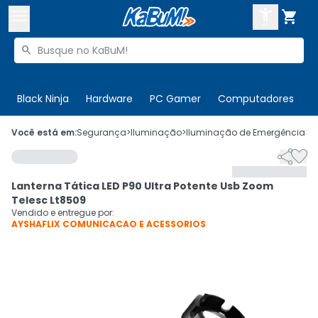



Buscar produtos


Enviar para:
Digite o CEP
Black Ninja
Hardware
PC Gamer
Computadores
P

Olá. Acesse sua conta
Você está em:
Segurança
>
Iluminação
>
Iluminação de Emergência
>
C


ENTRE

Departamentos
Lanterna Tática LED P90 Ultra Potente Usb Zoom
CADASTRE-SE
Cupons

Telesc Lt8509
Vendido e entregue por:
AYSHAFLIX COMUNICACAO E ACESSORIOS
Mais Vendidos

Ativar tradutor em libras
