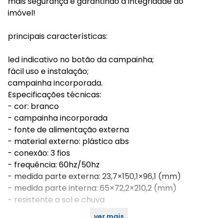
mais segurança e garantindo a integridade do
imóvel!
principais características:
led indicativo no botão da campainha;
fácil uso e instalação;
campainha incorporada.
Especificações técnicas:
- cor: branco
- campainha incorporada
- fonte de alimentação externa
- material externo: plástico abs
- conexão: 3 fios
- frequência: 60hz/50hz
- medida parte externa: 23,7×150,1×96,1 (mm)
- medida parte interna: 65×72,2×210,2 (mm)
- resistente a sol e chuva
ver mais