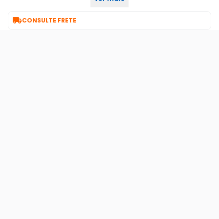
garantia fabricante: 12 meses

CONSULTE FRETE