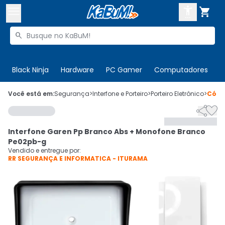



Buscar produtos


Enviar para:
Digite o CEP
Black Ninja
Hardware
PC Gamer
Computadores
P

Olá. Acesse sua conta
Você está em:
Segurança
>
Interfone e Porteiro
>
Porteiro Eletrônico
>
Códi


ENTRE

Departamentos
Interfone Garen Pp Branco Abs + Monofone Branco
CADASTRE-SE
Cupons

Pe02pb-g
Vendido e entregue por:
RR SEGURANÇA E INFORMATICA - ITURAMA
Mais Vendidos

Ativar tradutor em libras
