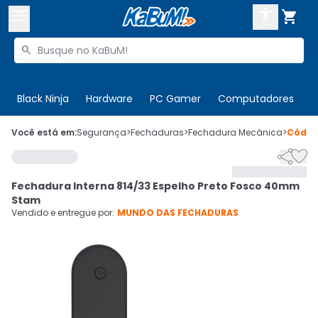



Buscar produtos


Enviar para:
Digite o CEP
Black Ninja
Hardware
PC Gamer
Computadores
P

Olá. Acesse sua conta
Você está em:
Segurança
>
Fechaduras
>
Fechadura Mecânica
>
Códi


ENTRE

Departamentos
Fechadura Interna 814/33 Espelho Preto Fosco 40mm
CADASTRE-SE
Cupons

Stam
Vendido e entregue por:
MUNDO DAS FECHADURAS
Mais Vendidos

Ativar tradutor em libras
