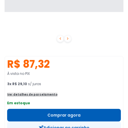


R$ 87,32
À vista no PIX
3
x
R$ 29,10
s/ juros
Ver detalhes de parcelamento
Em estoque
Comprar agora
Adicionar ao carrinho