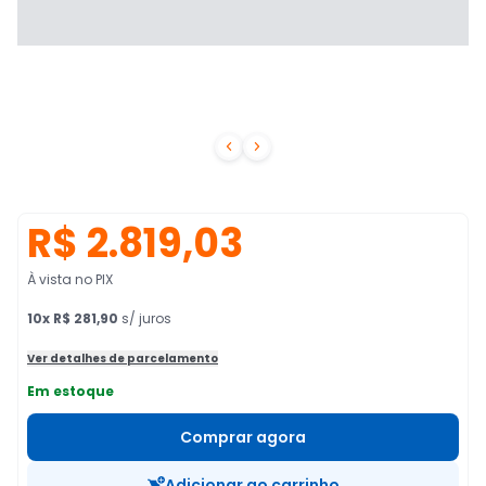


R$ 2.819,03
À vista no PIX
10
x
R$ 281,90
s/ juros
Ver detalhes de parcelamento
Em estoque
Comprar agora
Adicionar ao carrinho