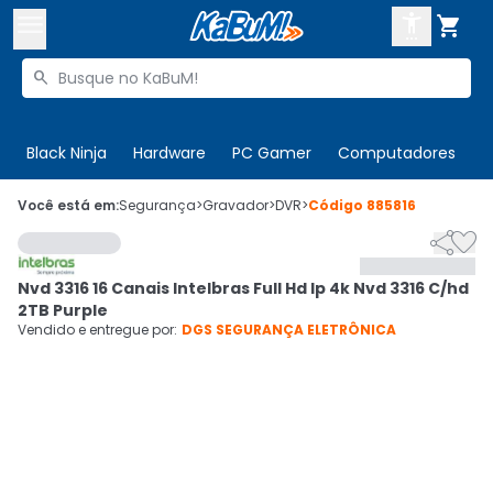



Buscar produtos


Enviar para:
Digite o CEP
Black Ninja
Hardware
PC Gamer
Computadores
P

Olá. Acesse sua conta
Você está em:
Segurança
>
Gravador
>
DVR
>
Código
885816


ENTRE

Departamentos
Nvd 3316 16 Canais Intelbras Full Hd Ip 4k Nvd 3316 C/hd
CADASTRE-SE
Cupons

2TB Purple
Vendido e entregue por:
DGS SEGURANÇA ELETRÔNICA
Mais Vendidos

Ativar tradutor em libras
