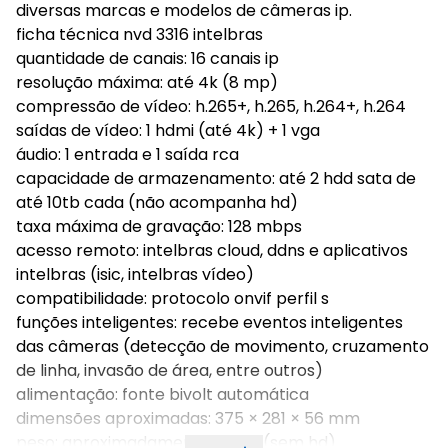
diversas marcas e modelos de câmeras ip.
ficha técnica nvd 3316 intelbras
quantidade de canais: 16 canais ip
resolução máxima: até 4k (8 mp)
compressão de vídeo: h.265+, h.265, h.264+, h.264
saídas de vídeo: 1 hdmi (até 4k) + 1 vga
áudio: 1 entrada e 1 saída rca
capacidade de armazenamento: até 2 hdd sata de
até 10tb cada (não acompanha hd)
taxa máxima de gravação: 128 mbps
acesso remoto: intelbras cloud, ddns e aplicativos
intelbras (isic, intelbras vídeo)
compatibilidade: protocolo onvif perfil s
funções inteligentes: recebe eventos inteligentes
das câmeras (detecção de movimento, cruzamento
de linha, invasão de área, entre outros)
alimentação: fonte bivolt automática
dimensões aproximadas: 375 × 281 × 56 mm
peso: aproximadamente 2,5 kg (sem hd)