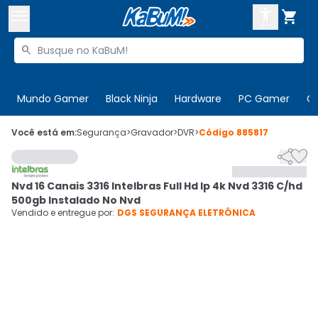



Buscar produtos


Enviar para:
Digite o CEP
Mundo Gamer
Black Ninja
Hardware
PC Gamer
C

Olá. Acesse sua conta
Você está em:
Segurança
>
Gravador
>
DVR
>
Código
885817


ENTRE

Departamentos
Nvd 16 Canais 3316 Intelbras Full Hd Ip 4k Nvd 3316 C/hd
CADASTRE-SE
Cupons

500gb Instalado No Nvd
Vendido e entregue por:
DGS SEGURANÇA ELETRÔNICA
Mais Vendidos

Ativar tradutor em libras
