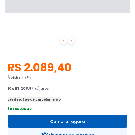


R$ 2.089,40
À vista no PIX
10
x
R$ 208,94
s/ juros
Ver detalhes de parcelamento
Em estoque
Comprar agora
Adicionar ao carrinho