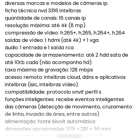
diversas marcas e modelos de câmeras ip.
ficha técnica nvd 3316 intelbras
quantidade de canais: 16 canais ip
resolução máxima: até 4k (8 mp)
compressão de vídeo: h.265+, h.265, h.264+, h.264
saídas de vídeo: 1 hdmi (até 4k) + 1 vga
áudio: 1 entrada e 1 saída rca
capacidade de armazenamento: até 2 hdd sata de
até 10tb cada (não acompanha hd)
taxa máxima de gravação: 128 mbps
acesso remoto: intelbras cloud, ddns e aplicativos
intelbras (isic, intelbras vídeo)
compatibilidade: protocolo onvif perfil s
funções inteligentes: recebe eventos inteligentes
das câmeras (detecção de movimento, cruzamento
de linha, invasão de área, entre outros)
alimentação: fonte bivolt automática
dimensões aproximadas: 375 × 281 × 56 mm
peso: aproximadamente 2,5 kg (sem hd)