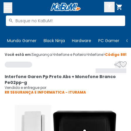



Buscar produtos


Enviar para:
Digite o CEP
Mundo Gamer
Black Ninja
Hardware
PC Gamer
C

Olá. Acesse sua conta
Você está em:
Segurança
>
Interfone e Porteiro
>
Interfone
>
Código
8859


ENTRE

Departamentos
Interfone Garen Pp Preto Abs + Monofone Branco
CADASTRE-SE
Cupons

Pe02pp-g
Vendido e entregue por:
RR SEGURANÇA E INFORMATICA - ITURAMA
Mais Vendidos

Ativar tradutor em libras
