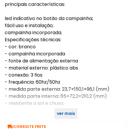
principais características:
led indicativo no botão da campainha;
fácil uso e instalação;
campainha incorporada.
Especificações técnicas:
- cor: branco
- campainha incorporada
- fonte de alimentação externa
- material externo: plástico abs
- conexão: 3 fios
- frequência: 60hz/50hz
- medida parte externa: 23,7×150,1×96,1 (mm)
- medida parte interna: 65×72,2×210,2 (mm)
- resistente a sol e chuva
ver mais
garantia fabricante: 12 meses

CONSULTE FRETE