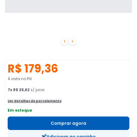


R$ 179,36
À vista no PIX
7
x
R$ 25,62
s/ juros
Ver detalhes de parcelamento
Em estoque
Comprar agora
Adicionar ao carrinho