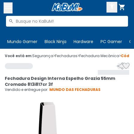



Buscar produtos


Enviar para:
Digite o CEP
Mundo Gamer
Black Ninja
Hardware
PC Gamer
C

Olá. Acesse sua conta
Você está em:
Segurança
>
Fechaduras
>
Fechadura Mecânica
>
Códi


ENTRE

Departamentos
Fechadura Design Interna Espelho Grazia 55mm
CADASTRE-SE
Cupons

Cromado 813i817cr 3f
Vendido e entregue por:
MUNDO DAS FECHADURAS
Mais Vendidos

Ativar tradutor em libras
