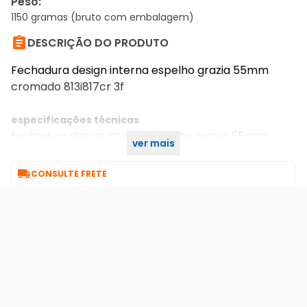
Peso
:
1150 gramas (bruto com embalagem)

DESCRIÇÃO DO PRODUTO
Fechadura design interna espelho grazia 55mm
cromado 813i817cr 3f
especificações técnicas
fechadura design interna espelho grazia 55mm
ver mais
cromado 813i817cr 3f

CONSULTE FRETE