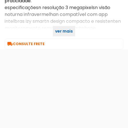
praticidade.
especificaçõesn resolução 3 megapixelsn visão
noturna infravermelhan compatível com app
intelbras izy smartn design compacto e resistenten
monitoramento remoto via smartphone
ver mais

CONSULTE FRETE