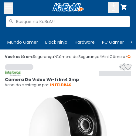



Buscar produtos


Enviar para:
Digite o CEP
Mundo Gamer
Black Ninja
Hardware
PC Gamer
C

Olá. Acesse sua conta
Você está em:
Segurança
>
Câmera de Segurança
>
Mini Câmera
>
Cód


ENTRE

Departamentos
Camera De Video Wi-fi Im4 3mp
CADASTRE-SE
Cupons

Vendido e entregue por:
INTELBRAS
Mais Vendidos

Ativar tradutor em libras
