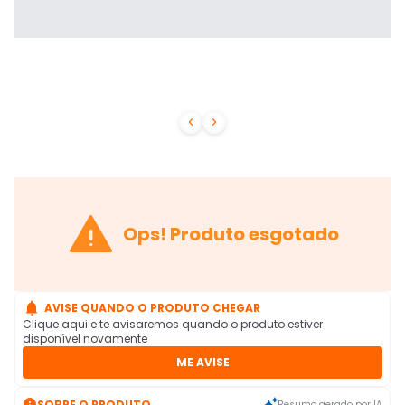



Ops! Produto esgotado

AVISE QUANDO O PRODUTO CHEGAR
Clique aqui e te avisaremos quando o produto estiver
disponível novamente
ME AVISE

SOBRE O PRODUTO
Resumo gerado por IA