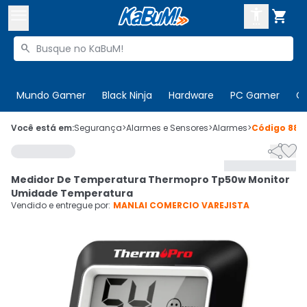



Buscar produtos


Enviar para:
Digite o CEP
Mundo Gamer
Black Ninja
Hardware
PC Gamer
C

Olá. Acesse sua conta
Você está em:
Segurança
>
Alarmes e Sensores
>
Alarmes
>
Código
887


ENTRE

Departamentos
Medidor De Temperatura Thermopro Tp50w Monitor
CADASTRE-SE
Cupons

Umidade Temperatura
Vendido e entregue por:
MANLAI COMERCIO VAREJISTA
Mais Vendidos

Ativar tradutor em libras
