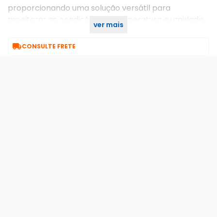
proporcionando uma solução versátil para
monitorar as condições de temperatura e umidade
ver mais
em diversas situações. Garantia 90 dias.

CONSULTE FRETE