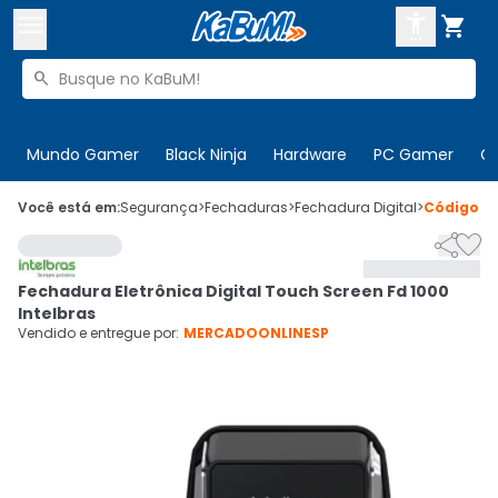



Buscar produtos


Enviar para:
Digite o CEP
Mundo Gamer
Black Ninja
Hardware
PC Gamer
C

Olá. Acesse sua conta
Você está em:
Segurança
>
Fechaduras
>
Fechadura Digital
>
Código
8


ENTRE

Departamentos
Fechadura Eletrônica Digital Touch Screen Fd 1000
CADASTRE-SE
Cupons

Intelbras
Vendido e entregue por:
MERCADOONLINESP
Mais Vendidos

Ativar tradutor em libras
