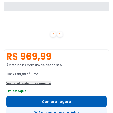


R$ 969,99
À vista no PIX
com
3
% de desconto
10
x
R$ 99,99
s/ juros
Ver detalhes de parcelamento
Em estoque
Comprar agora
Adicionar ao carrinho