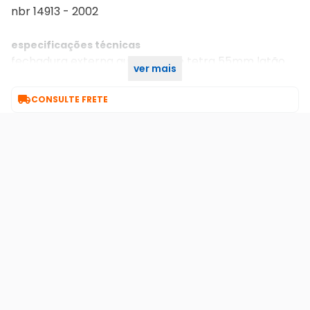
nbr 14913 - 2002
especificações técnicas
fechadura externa quadrichave tetra 55mm latão
ver mais
colonial romano com espelho 55-001 lo lockwell

CONSULTE FRETE