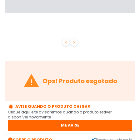



Ops! Produto esgotado

AVISE QUANDO O PRODUTO CHEGAR
Clique aqui e te avisaremos quando o produto estiver
disponível novamente
ME AVISE

SOBRE O PRODUTO
Resumo gerado por IA