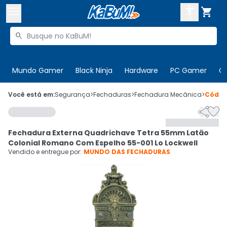



Buscar produtos


Enviar para:
Digite o CEP
Mundo Gamer
Black Ninja
Hardware
PC Gamer
C

Olá. Acesse sua conta
Você está em:
Segurança
>
Fechaduras
>
Fechadura Mecânica
>
Códi


ENTRE

Departamentos
Fechadura Externa Quadrichave Tetra 55mm Latão
CADASTRE-SE
Cupons

Colonial Romano Com Espelho 55-001 Lo Lockwell
Vendido e entregue por:
MUNDO DAS FECHADURAS
Mais Vendidos

Ativar tradutor em libras
