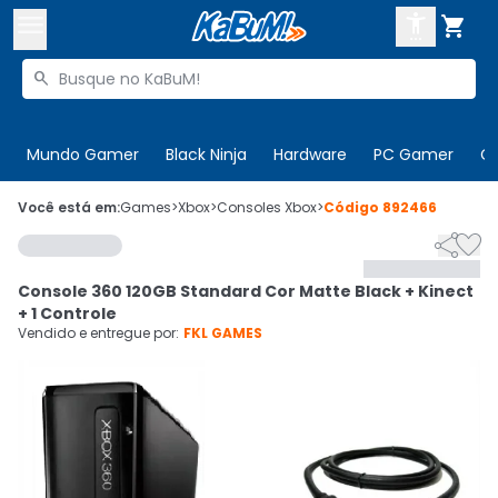



Buscar produtos


Enviar para:
Digite o CEP
Mundo Gamer
Black Ninja
Hardware
PC Gamer
C

Olá. Acesse sua conta
Você está em:
Games
>
Xbox
>
Consoles Xbox
>
Código
892466


ENTRE

Departamentos
Console 360 120GB Standard Cor Matte Black + Kinect
CADASTRE-SE
Cupons

+ 1 Controle
Vendido e entregue por:
FKL GAMES
Mais Vendidos

Ativar tradutor em libras
