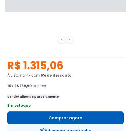


R$ 1.315,06
À vista no PIX
com
6
% de desconto
10
x
R$ 139,90
s/ juros
Ver detalhes de parcelamento
Em estoque
Comprar agora
Adicionar ao carrinho