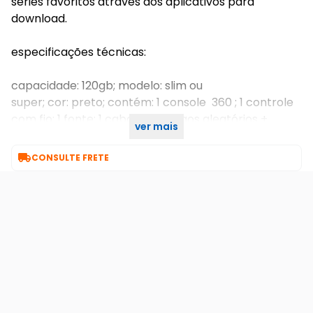
séries favoritos através dos aplicativos para
download.
especificações técnicas:
capacidade: 120gb; modelo: slim ou
super; cor: preto; contém: 1 console 360 ; 1 controle
com fio; 1 fonte; 1 cabo hdmi; jogos aleatórios +
ver mais
kinect

CONSULTE FRETE