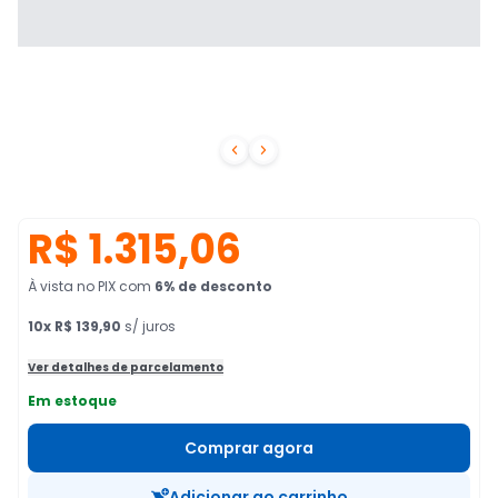


R$ 1.315,06
À vista no PIX
com
6
% de desconto
10
x
R$ 139,90
s/ juros
Ver detalhes de parcelamento
Em estoque
Comprar agora
Adicionar ao carrinho