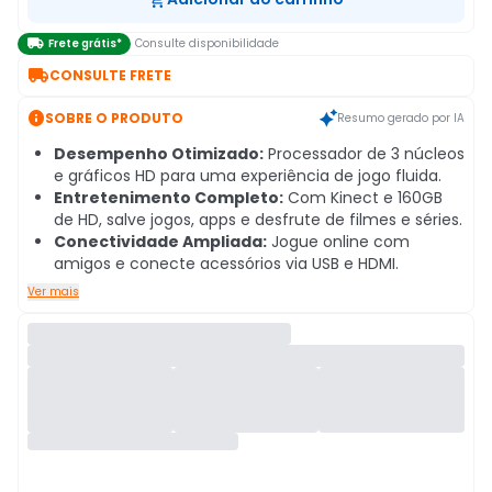

Frete grátis*
Consulte disponibilidade

CONSULTE FRETE

SOBRE O PRODUTO
Resumo gerado por IA
Desempenho Otimizado:
Processador de 3 núcleos
e gráficos HD para uma experiência de jogo fluida.
Entretenimento Completo:
Com Kinect e 160GB
de HD, salve jogos, apps e desfrute de filmes e séries.
Conectividade Ampliada:
Jogue online com
amigos e conecte acessórios via USB e HDMI.
Ver mais