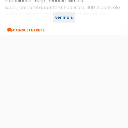
capacidade: 160gb; modelo: slim ou
super; cor: preto; contém: 1 console 360 ; 1 controle
com fio; 1 fonte; 1 cabo hdmi; jogos aleatórios +
ver mais
kinect

CONSULTE FRETE