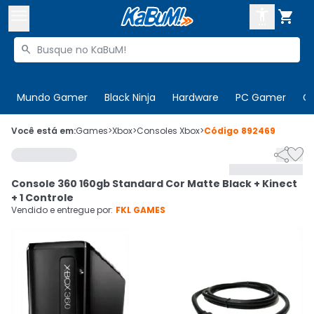



Buscar produtos


Enviar para:
Digite o CEP
Mundo Gamer
Black Ninja
Hardware
PC Gamer
C

Olá. Acesse sua conta
Você está em:
Games
>
Xbox
>
Consoles Xbox
>
Código
892469


ENTRE

Departamentos
Console 360 160gb Standard Cor Matte Black + Kinect
CADASTRE-SE
Cupons

+ 1 Controle
Vendido e entregue por:
FKL GAMES
Mais Vendidos

Ativar tradutor em libras
