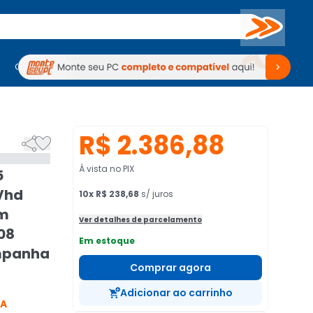
Buscar
PC Gamer
Computadores
Computadores
Periféricos
Periféricos
TV
Venda no KaBuM!
TV
Venda no KaBuM!
R$ 2.386,88


À vista no PIX
5
Vhd
10
x
R$ 238,68
s/ juros
om
Ver detalhes de parcelamento
 08
Em estoque
mpanha
Comprar agora
Adicionar ao carrinho
CA