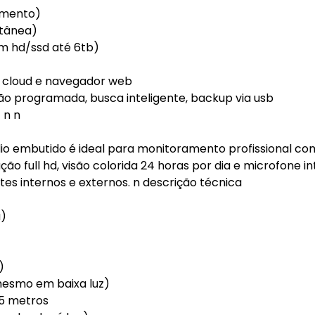
amento)
ltânea)
m hd/ssd até 6tb)
as cloud e navegador web
o programada, busca inteligente, backup via usb
 n n
dio embutido é ideal para monitoramento profissional co
 full hd, visão colorida 24 horas por dia e microfone in
es internos e externos. n descrição técnica
a)
)
mesmo em baixa luz)
25 metros