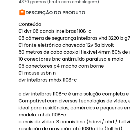
4370 gramas (bruto com embalagem)

DESCRIÇÃO DO PRODUTO
Conteúdo
01 dvr 08 canais intelbras 1108-c
05 câmera de segurança intelbras vhd 3220 b g7 
01 fonte eletrônica chaveada 12v 5a bivolt
50 metros de cabo coaxial flexível 4mm 80% de
10 conectores bnc antirruído parafuso e mola
05 conectores p4 macho com borne
01 mouse usbn n
dvr intelbras mhdx 1108-c
o dvr intelbras 1108-c é uma solução completa 
Compatível com diversas tecnologias de vídeo, 
ideal para residências, comércios e pequenas 
modelo: mhdx 1108-c
canais de vídeo: 8 canais bnc (hdcvi / ahd / hdtvi
resolução de gravação: até 1080p lite (full hd)