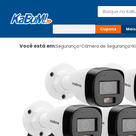
Enviar para:

Buscar produto
Digite o CEP

Departamentos
Cupons
Mais
Você está em:
Segurança
>
Câmera de Segurança
>
K