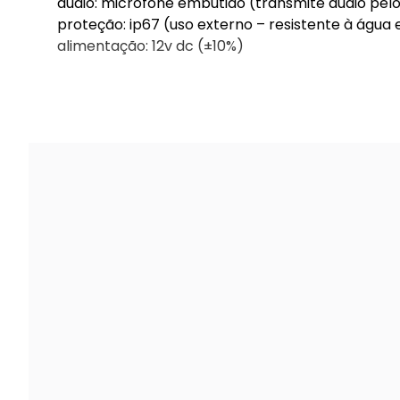
áudio: microfone embutido (transmite áudio pel
proteção: ip67 (uso externo – resistente à água 
alimentação: 12v dc (±10%)