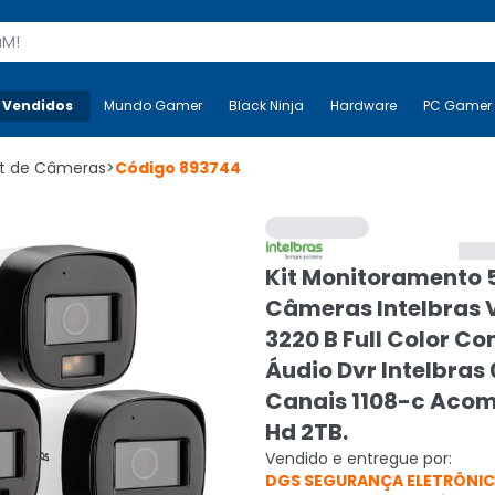
s
 Vendidos
Mais-v-
Mundo Gamer
Mundo Gamer
Black Ninja
Black Ninja
Hardware
Hardware
PC Gamer
it de Câmeras
>
Código
893744
Kit Monitoramento 
Câmeras Intelbras 
3220 B Full Color C
Áudio Dvr Intelbras
Canais 1108-c Aco
Hd 2TB.
Vendido e entregue por:
DGS SEGURANÇA ELETRÔNI