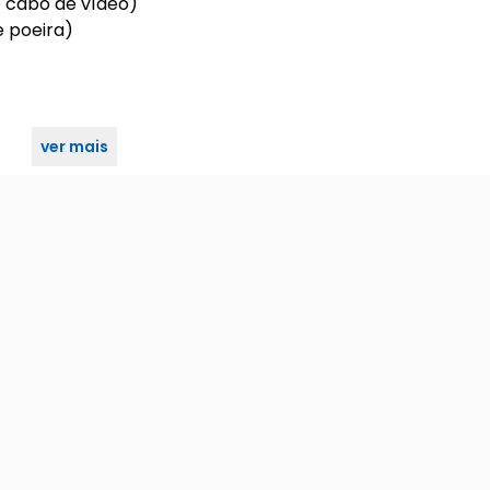
o cabo de vídeo)
e poeira)
ver mais