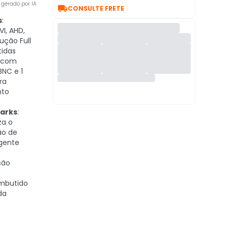
gerado por IA

CONSULTE FRETE
s
:
I, AHD,
ução Full
tidas
a com
BNC e 1
ra
nto
arks
:
za o
ão de
gente
isão
D
embutido
da