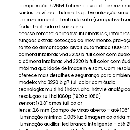
compressão: h.265+ (otimiza o uso de armazen
saídas de vídeo: 1 hdmi e 1 vga (visualização simu
armazenamento: 1 entrada sata (compatível co
áudio: 1 entrada e 1 saída rca
acesso remoto: aplicativo intelbras isic, intelbr
funções extras: detecção de movimento, gravaçã
fonte de alimentação: bivolt automático (100~24
câmera intelbras vhd 3220 b full color com áudio
a câmera intelbras vhd 3220 b full color com áu
máxima qualidade de imagem e som. Com resolução
oferece mais detalhes e segurança para ambient
modelo: vhd 3220 b g7 full color com áudio
tecnologia: multi hd (hdcvi, ahd, hdtvi e analógic
resolução: full hd 1080p (1920 x 1080)
sensor: 1/2.8" cmos full color
lente: 2.8 mm (campo de visão aberto – até 106°
iluminação mínima: 0.005 lux (imagem colorida 
iluminação auxiliar: led branco inteligente – até 