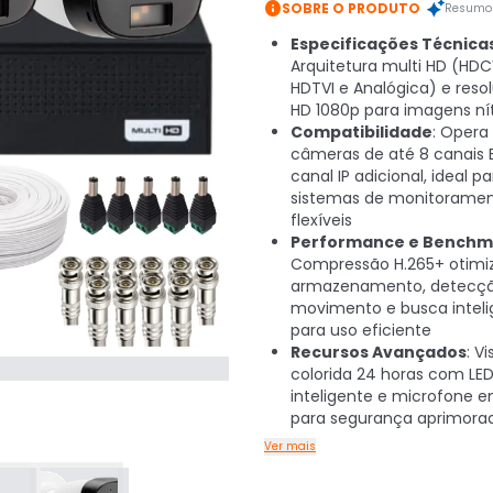

SOBRE O PRODUTO
Resumo 
Especificações Técnica
Arquitetura multi HD (HDCV
HDTVI e Analógica) e resol
HD 1080p para imagens ní
Compatibilidade
: Oper
câmeras de até 8 canais 
canal IP adicional, ideal pa
sistemas de monitorame
flexíveis
Performance e Benchm
Compressão H.265+ otimi
armazenamento, detecç
movimento e busca inteli
para uso eficiente
Recursos Avançados
: V
colorida 24 horas com LE
inteligente e microfone 
para segurança aprimora
Ver mais