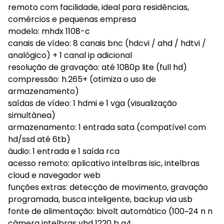
remoto com facilidade, ideal para residências,
comércios e pequenas empresa
modelo: mhdx 1108-c
canais de vídeo: 8 canais bnc (hdcvi / ahd / hdtvi /
analógico) + 1 canal ip adicional
resolução de gravação: até 1080p lite (full hd)
compressão: h.265+ (otimiza o uso de
armazenamento)
saídas de vídeo: 1 hdmi e 1 vga (visualização
simultânea)
armazenamento: 1 entrada sata (compatível com
hd/ssd até 6tb)
áudio: 1 entrada e 1 saída rca
acesso remoto: aplicativo intelbras isic, intelbras
cloud e navegador web
funções extras: detecção de movimento, gravação
programada, busca inteligente, backup via usb
fonte de alimentação: bivolt automático (100~24 n n
câmera intelbras vhd 1220 b g4