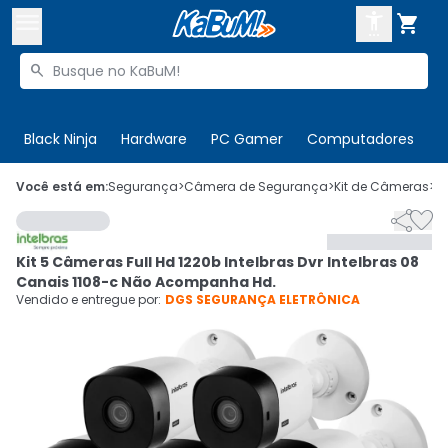



Buscar produtos


Enviar para:
Digite o CEP
Black Ninja
Hardware
PC Gamer
Computadores
P

Olá. Acesse sua conta
Você está em:
Segurança
>
Câmera de Segurança
>
Kit de Câmeras
>
C


ENTRE

Departamentos
Kit 5 Câmeras Full Hd 1220b Intelbras Dvr Intelbras 08
CADASTRE-SE
Cupons

Canais 1108-c Não Acompanha Hd.
Vendido e entregue por:
DGS SEGURANÇA ELETRÔNICA
Mais Vendidos

Ativar tradutor em libras
