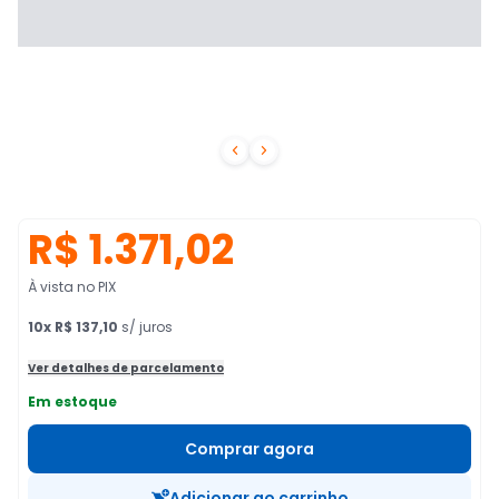


R$ 1.371,02
À vista no PIX
10
x
R$ 137,10
s/ juros
Ver detalhes de parcelamento
Em estoque
Comprar agora
Adicionar ao carrinho