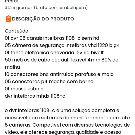
Peso
:
3425 gramas (bruto com embalagem)

DESCRIÇÃO DO PRODUTO
Conteúdo
01 dvr 08 canais intelbras 1108-c sem hd
05 câmera de segurança intelbras vhd 1220 b g4
01 fonte eletrônica chaveada 12v 5a bivolt
50 metros de cabo coaxial flexível 4mm 80% de
malha
10 conectores bnc antirruído parafuso e mola
05 conectores p4 macho com borne
01 mouse usbn n
dvr intelbras mhdx 1108-c
o dvr intelbras 1108-c é uma solução completa e
acessível para sistemas de monitoramento com até
8 câmeras. Compatível com diversas tecnologias de
vídeo, ele oferece segurança, qualidade e acesso