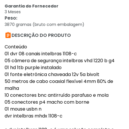
Garantia do Fornecedor
3 Meses
Peso
:
3870 gramas (bruto com embalagem)

DESCRIÇÃO DO PRODUTO
Conteúdo
01 dvr 08 canais intelbras 1108-c
05 câmera de segurança intelbras vhd 1220 b g4
01 hd 1tb purple instalado
01 fonte eletrônica chaveada 12v 5a bivolt
50 metros de cabo coaxial flexível 4mm 80% de
malha
10 conectores bnc antirruído parafuso e mola
05 conectores p4 macho com borne
01 mouse usbn n
dvr intelbras mhdx 1108-c