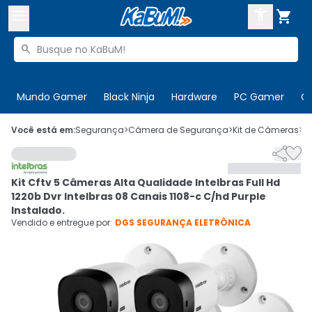



Buscar produtos


Enviar para:
Digite o CEP
Mundo Gamer
Black Ninja
Hardware
PC Gamer
C

Olá. Acesse sua conta
Você está em:
Segurança
>
Câmera de Segurança
>
Kit de Câmeras
>
C


ENTRE

Departamentos
Kit Cftv 5 Câmeras Alta Qualidade Intelbras Full Hd
CADASTRE-SE
Cupons

1220b Dvr Intelbras 08 Canais 1108-c C/hd Purple
Instalado.
Mais Vendidos

Vendido e entregue por:
DGS SEGURANÇA ELETRÔNICA
Ativar tradutor em libras
