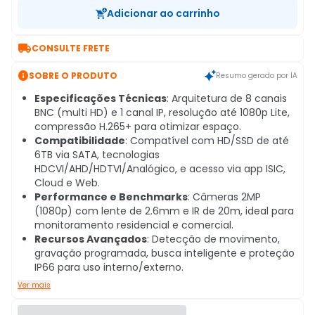
Adicionar ao carrinho

CONSULTE FRETE

SOBRE O PRODUTO
Resumo gerado por IA
Especificações Técnicas
: Arquitetura de 8 canais
BNC (multi HD) e 1 canal IP, resolução até 1080p Lite,
compressão H.265+ para otimizar espaço.
Compatibilidade
: Compatível com HD/SSD de até
6TB via SATA, tecnologias
HDCVI/AHD/HDTVI/Analógico, e acesso via app ISIC,
Cloud e Web.
Performance e Benchmarks
: Câmeras 2MP
(1080p) com lente de 2.6mm e IR de 20m, ideal para
monitoramento residencial e comercial.
Recursos Avançados
: Detecção de movimento,
gravação programada, busca inteligente e proteção
IP66 para uso interno/externo.
Ver mais