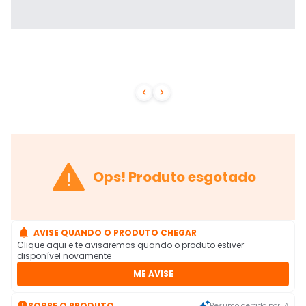



Ops! Produto esgotado

AVISE QUANDO O PRODUTO CHEGAR
Clique aqui e te avisaremos quando o produto estiver
disponível novamente
ME AVISE

SOBRE O PRODUTO
Resumo gerado por IA