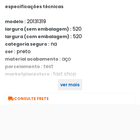
especificações técnicas
20131319
modelo :
520
largura (sem embalagem) :
520
largura (com embalagem) :
na
categoria seguro :
preto
cor :
aço
material acabamento :
text
parcelamento :
fast shop
marketplacestore :
ver mais
na
categoria garantia estendida :

CONSULTE FRETE