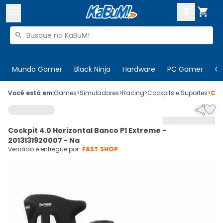



Buscar produtos


Enviar para:
Digite o CEP
Mundo Gamer
Black Ninja
Hardware
PC Gamer
C

Olá. Acesse sua conta
Você está em:
Games
>
Simuladores
>
Racing
>
Cockpits e Suportes
>
Có


ENTRE

Departamentos
Cockpit 4.0 Horizontal Banco P1 Extreme -
CADASTRE-SE
Cupons

2013131920007 - Na
Vendido e entregue por:
FAST SHOP
Mais Vendidos

Ativar tradutor em libras
