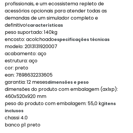
profissionais, e um ecossistema repleto de
acessórios opcionais para atender todas as
demandas de um simulador completo e
definitivo!
características
peso suportado: 140kg
encosto: acolchoado
especificações técnicas
modelo: 2013131920007
acabamento: aço
estrutura: aço
cor: preto
ean: 7898632233605
garantia: 12 meses
dimensões e peso
dimensões do produto com embalagem (axlxp):
460x520x920 mm
peso do produto com embalagem: 55,0 kg
itens
inclusos
chassi 4.0
banco p1 preto