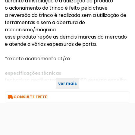
durante a instalação e a utilização do produto
o acionamento do trinco é feito pela chave
a reversão do trinco é realizada sem a utilização de
ferramentas e sem a abertura do
mecanismo/máquina
esse produto repõe as demais marcas do mercado
e atende a várias espessuras de porta.
*exceto acabamento at/ox
especificações técnicas
fechadura perfil estreito 522/11250 externa espelho
ver mais
preto 21mm cil50 3f

CONSULTE FRETE