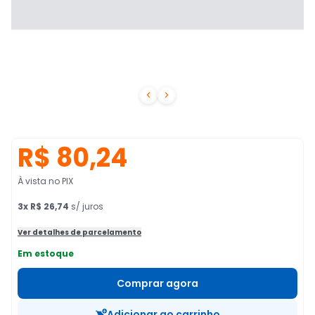


R$ 80,24
À vista no PIX
3
x
R$ 26,74
s/ juros
Ver detalhes de parcelamento
Em estoque
Comprar agora
Adicionar ao carrinho