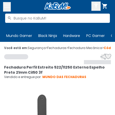



Buscar produtos


Enviar para:
Digite o CEP
Mundo Gamer
Black Ninja
Hardware
PC Gamer
C

Olá. Acesse sua conta
Você está em:
Segurança
>
Fechaduras
>
Fechadura Mecânica
>
Códi


ENTRE

Departamentos
Fechadura Perfil Estreito 522/11250 Externa Espelho
CADASTRE-SE
Cupons

Preto 21mm Cil50 3f
Vendido e entregue por:
MUNDO DAS FECHADURAS
Mais Vendidos

Ativar tradutor em libras
