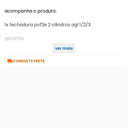
acompanha o produto:
1x fechadura pvf2e 2 cilindros agl 1/2/3
garantia:
ver mais
1 ano

CONSULTE FRETE