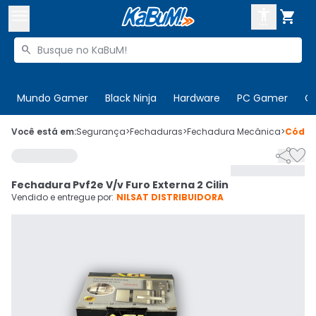



Buscar produtos


Enviar para:
Digite o CEP
Mundo Gamer
Black Ninja
Hardware
PC Gamer
C

Olá. Acesse sua conta
Você está em:
Segurança
>
Fechaduras
>
Fechadura Mecânica
>
Códi


ENTRE

Departamentos
Fechadura Pvf2e V/v Furo Externa 2 Cilin
CADASTRE-SE
Cupons

Vendido e entregue por:
NILSAT DISTRIBUIDORA
Mais Vendidos

Ativar tradutor em libras
