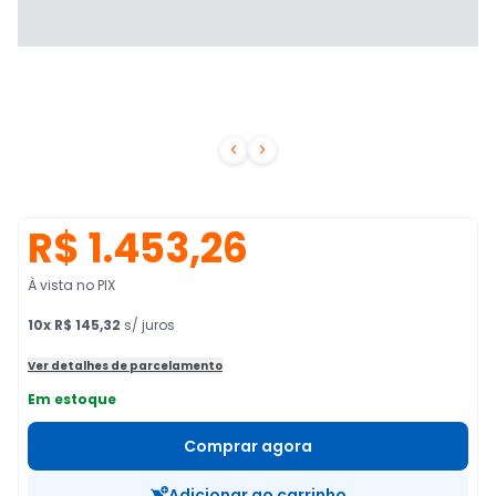


R$ 1.453,26
À vista no PIX
10
x
R$ 145,32
s/ juros
Ver detalhes de parcelamento
Em estoque
Comprar agora
Adicionar ao carrinho