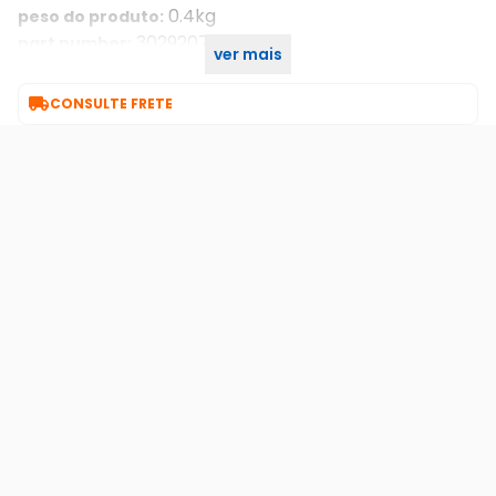
0.4kg
peso do produto:
302920727
part number:
ver mais
1 ano/anos
garantia com o. Seller::

CONSULTE FRETE