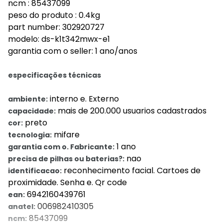
ncm : 85437099
peso do produto : 0.4kg
part number: 302920727
modelo: ds-k1t342mwx-e1
garantia com o seller: 1 ano/anos
especificações técnicas
interno e. Externo
ambiente:
mais de 200.000 usuarios cadastrados
capacidade:
preto
cor:
mifare
tecnologia:
1 ano
garantia com o. Fabricante:
nao
precisa de pilhas ou baterias?:
reconhecimento facial. Cartoes de
identificacao:
proximidade. Senha e. Qr code
6942160439761
ean:
006982410305
anatel:
85437099
ncm: