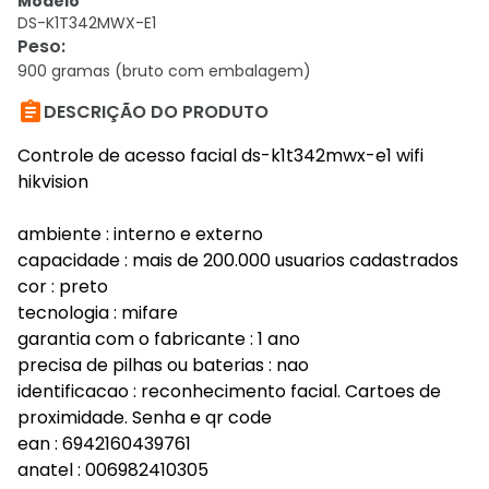
Modelo
DS-K1T342MWX-E1
Peso
:
900 gramas (bruto com embalagem)

DESCRIÇÃO DO PRODUTO
Controle de acesso facial ds-k1t342mwx-e1 wifi
hikvision
ambiente : interno e externo
capacidade : mais de 200.000 usuarios cadastrados
cor : preto
tecnologia : mifare
garantia com o fabricante : 1 ano
precisa de pilhas ou baterias : nao
identificacao : reconhecimento facial. Cartoes de
proximidade. Senha e qr code
ean : 6942160439761
anatel : 006982410305