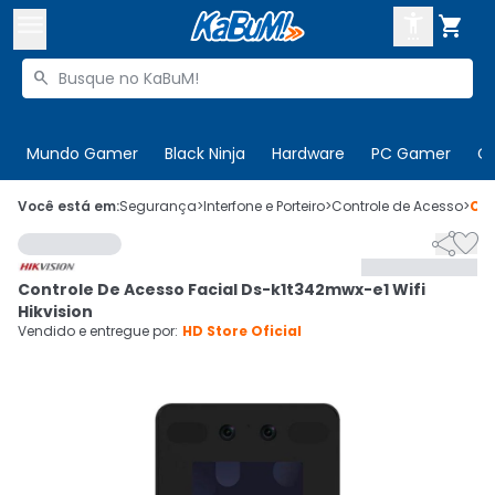



Buscar produtos


Enviar para:
Digite o CEP
Mundo Gamer
Black Ninja
Hardware
PC Gamer
C

Olá. Acesse sua conta
Você está em:
Segurança
>
Interfone e Porteiro
>
Controle de Acesso
>
Có


ENTRE

Departamentos
Controle De Acesso Facial Ds-k1t342mwx-e1 Wifi
CADASTRE-SE
Cupons

Hikvision
Vendido e entregue por:
HD Store Oficial
Mais Vendidos

Ativar tradutor em libras
