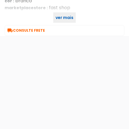
branco
cor :
fast shop
marketplacestore :
ver mais
na
categoria garantia estendida :

CONSULTE FRETE