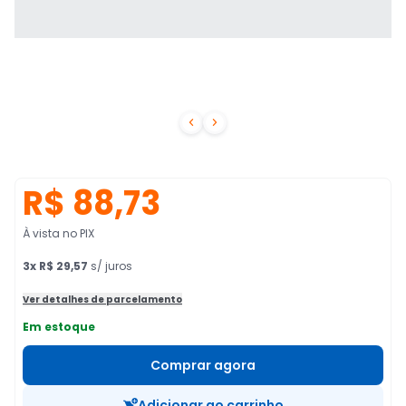


R$ 88,73
À vista no PIX
3
x
R$ 29,57
s/ juros
Ver detalhes de parcelamento
Em estoque
Comprar agora
Adicionar ao carrinho