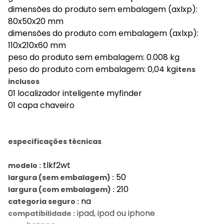
dimensões do produto sem embalagem (axlxp):
80x50x20 mm
dimensões do produto com embalagem (axlxp):
110x210x60 mm
peso do produto sem embalagem: 0.008 kg
peso do produto com embalagem: 0,04 kg
itens
inclusos
01 localizador inteligente myfinder
01 capa chaveiro
especificações técnicas
tlkf2wt
modelo :
50
largura (sem embalagem) :
210
largura (com embalagem) :
na
categoria seguro :
ipad, ipod ou iphone
compatibilidade :