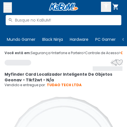



Buscar produtos


Enviar para:
Digite o CEP
Mundo Gamer
Black Ninja
Hardware
PC Gamer
C

Olá. Acesse sua conta
Você está em:
Segurança
>
Interfone e Porteiro
>
Controle de Acesso
>
Có


ENTRE

Departamentos
Myfinder Card Localizador Inteligente De Objetos
CADASTRE-SE
Cupons

Geonav - Tlkf2wt - N/a
Vendido e entregue por:
TUDAO TECH LTDA
Mais Vendidos

Ativar tradutor em libras
