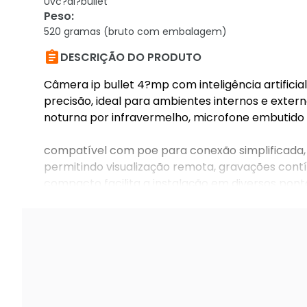
Uvc?ai?bullet
Peso
:
520 gramas (bruto com embalagem)

DESCRIÇÃO DO PRODUTO
Câmera ip bullet 4?mp com inteligência artifici
precisão, ideal para ambientes internos e extern
noturna por infravermelho, microfone embutido 
compatível com poe para conexão simplificada, 
permitindo visualização remota, gravações contínu
compacto facilita a instalação em diversos pont
confiabilidade e durabilidade.