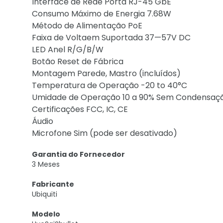
Interface de Rede Porta RJ-45 GbE
Consumo Máximo de Energia 7.68W
Método de Alimentação PoE
Faixa de Voltaem Suportada 37—57V DC
LED Anel R/G/B/W
Botão Reset de Fábrica
Montagem Parede, Mastro (incluídos)
Temperatura de Operação -20 to 40°C
Umidade de Operação 10 a 90% Sem Condensaç
Certificações FCC, IC, CE
Áudio
Microfone Sim (pode ser desativado)
Garantia do Fornecedor
3 Meses
Fabricante
Ubiquiti
Modelo