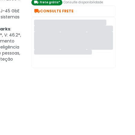

Frete grátis*
Consulte disponibilidade

 RJ-45 GbE
CONSULTE FRETE
 sistemas
arks
:
, V: 46.2°,
ramento
nteligência
e pessoas,
oteção