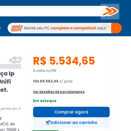
Buscar
s
mputadores
Periféricos
Periféricos
TV
Venda no KaBuM!
TV
Venda no KaBuM!
R$ 5.534,65


À vista no PIX
ça Ip
nifi
10
x
R$ 553,46
s/ juros
et.
Ver detalhes de parcelamento
Em estoque
gerado por IA
Comprar agora
s
:
Adicionar ao carrinho
CMOS de
 em 2688 x