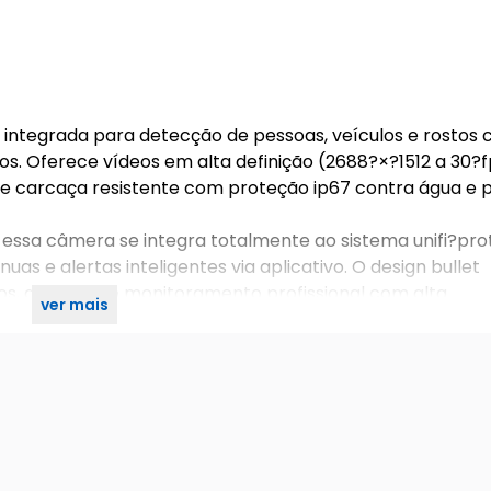
al integrada para detecção de pessoas, veículos e rostos
os. Oferece vídeos em alta definição (2688?×?1512 a 30?fp
e carcaça resistente com proteção ip67 contra água e p
essa câmera se integra totalmente ao sistema unifi?pro
as e alertas inteligentes via aplicativo. O design bullet
os, garantindo monitoramento profissional com alta
ver mais