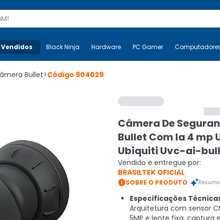
s
 Vendidos
Mais-v-
Black Ninja
Black Ninja
Hardware
Hardware
PC Gamer
PC Gamer
Computadore
Co
âmera Bullet
>
Código
904029
Câmera De Seguran
Bullet Com Ia 4 mp U
Ubiquiti Uvc-ai-bull
Vendido e entregue por:
BRASILTEK OFICIAL

SOBRE O PRODUTO
Resumo 
Especificações Técnica
Arquitetura com sensor 
5MP e lente fixa, captura