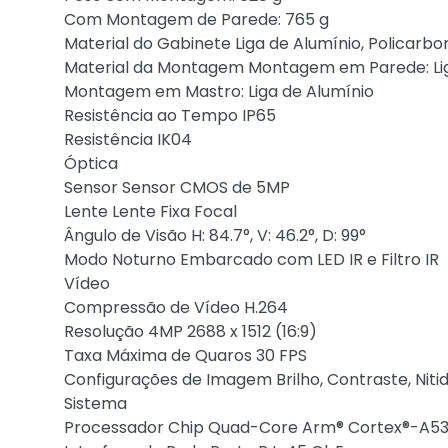
Com Montagem de Parede: 765 g
Material do Gabinete Liga de Alumínio, Policarbo
Material da Montagem Montagem em Parede: Lig
Montagem em Mastro: Liga de Alumínio
Resistência ao Tempo IP65
Resistência IK04
Óptica
Sensor Sensor CMOS de 5MP
Lente Lente Fixa Focal
Ângulo de Visão H: 84.7°, V: 46.2°, D: 99°
Modo Noturno Embarcado com LED IR e Filtro IR
Vídeo
Compressão de Vídeo H.264
Resolução 4MP 2688 x 1512 (16:9)
Taxa Máxima de Quaros 30 FPS
Configurações de Imagem Brilho, Contraste, Niti
Sistema
Processador Chip Quad-Core Arm® Cortex®-A5