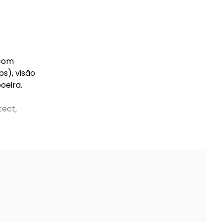
 com
s), visão
oeira.
tect,