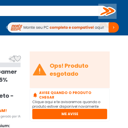
Buscar
PC Gamer
Computadores
Computadores
Periféricos
Periféricos
TV
Venda no KaBuM!
TV
Venda no KaBuM!



Ops! Produto
Gamer
esgotado
65%
AVISE QUANDO O PRODUTO
eto -

CHEGAR
Clique aqui e te avisaremos quando o
produto estiver disponível novamente
uM!
ME AVISE
gerado por IA
mium: