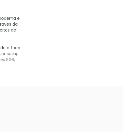
moderna e
través da
eitos de
ndo o foco
uer setup
es RGB,