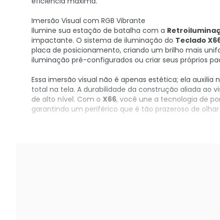
eficiência máxima.
Imersão Visual com RGB Vibrante
Ilumine sua estação de batalha com a
Retroilumina
impactante. O sistema de iluminação do
Teclado X6
placa de posicionamento, criando um brilho mais unifo
iluminação pré-configurados ou criar seus próprios pa
Essa imersão visual não é apenas estética; ela auxil
total na tela. A durabilidade da construção aliada ao 
de alto nível. Com o
X66
, você une a tecnologia de p
garantindo um periférico que é tão prazeroso de olhar 
Garanta já o seu no KaBuM!