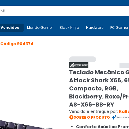
s
 Vendidos
Mais-v-
Mundo Gamer
Mundo Gamer
Black Ninja
Black Ninja
Hardware
Hardware
PC Gamer
>
Código
904374
Teclado Mecânico 
Attack Shark X66, 
Compacto, RGB,
Blackberry, Roxo/Pr
AS-X66-BB-RY
Vendido e entregue por:
KaB

SOBRE O PRODUTO
Resumo 
Conforto Acústico Pre