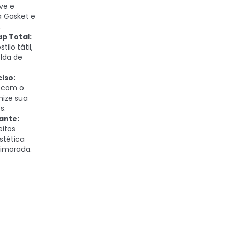
ve e
a Gasket e
.
p Total:
ilo tátil,
lda de
ciso:
s com o
mize sua
s.
ante:
eitos
stética
rimorada.