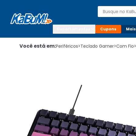
Enviar para:

Buscar produto
Digite o CEP

Departamentos
Cupons
Mais
Você está em:
Periféricos
>
Teclado Gamer
>
Com Fio