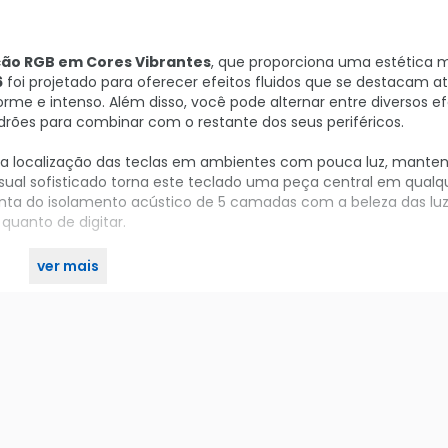
ção RGB em Cores Vibrantes
, que proporciona uma estética 
6
foi projetado para oferecer efeitos fluidos que se destacam a
rme e intenso. Além disso, você pode alternar entre diversos ef
drões para combinar com o restante dos seus periféricos.
ia na localização das teclas em ambientes com pouca luz, mante
visual sofisticado torna este teclado uma peça central em qualq
onta do isolamento acústico de 5 camadas com a beleza das luz
quanto de digitar.
ver mais