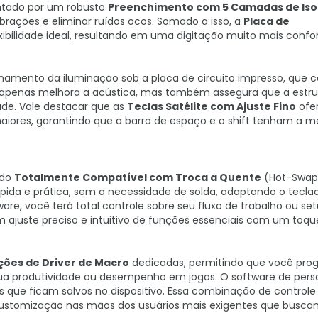
ntado por um robusto
Preenchimento com 5 Camadas de Is
brações e eliminar ruídos ocos. Somado a isso, a
Placa de
xibilidade ideal, resultando em uma digitação muito mais confor
cionamento da iluminação sob a placa de circuito impresso, que
o apenas melhora a acústica, mas também assegura que a estru
dade. Vale destacar que as
Teclas Satélite com Ajuste Fino
ofe
aiores, garantindo que a barra de espaço e o shift tenham a 
ndo
Totalmente Compatível com Troca a Quente
(Hot-Swap)
pida e prática, sem a necessidade de solda, adaptando o tecla
dware, você terá total controle sobre seu fluxo de trabalho ou s
m ajuste preciso e intuitivo de funções essenciais com um toqu
ões de Driver de Macro
dedicadas, permitindo que você pro
sua produtividade ou desempenho em jogos. O software de pers
ados que ficam salvos no dispositivo. Essa combinação de control
e customização nas mãos dos usuários mais exigentes que busc