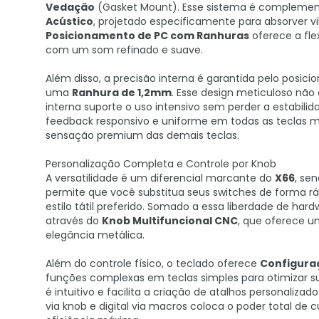
Vedação
(Gasket Mount). Esse sistema é compleme
Acústico
, projetado especificamente para absorver vi
Posicionamento de PC com Ranhuras
oferece a fle
com um som refinado e suave.
Além disso, a precisão interna é garantida pelo posi
uma
Ranhura de 1,2mm
. Esse design meticuloso nã
interna suporte o uso intensivo sem perder a estabili
feedback responsivo e uniforme em todas as teclas m
sensação premium das demais teclas.
Personalização Completa e Controle por Knob
A versatilidade é um diferencial marcante do
X66
, se
permite que você substitua seus switches de forma rá
estilo tátil preferido. Somado a essa liberdade de har
através do
Knob Multifuncional CNC
, que oferece u
elegância metálica.
Além do controle físico, o teclado oferece
Configuraç
funções complexas em teclas simples para otimizar 
é intuitivo e facilita a criação de atalhos personaliz
via knob e digital via macros coloca o poder total d