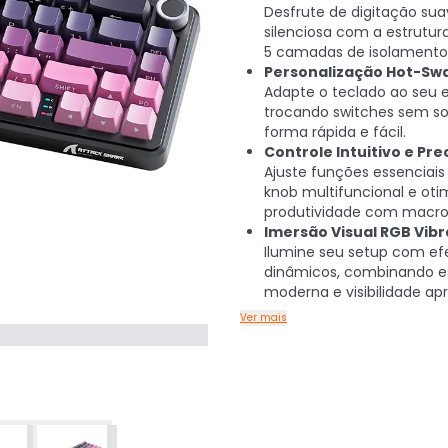
Desfrute de digitação sua
silenciosa com a estrutur
5 camadas de isolamento
Personalização Hot-Swa
Adapte o teclado ao seu est
trocando switches sem so
forma rápida e fácil.
Controle Intuitivo e Pre
Ajuste funções essenciai
knob multifuncional e oti
produtividade com macro
Imersão Visual RGB Vibr
Ilumine seu setup com ef
dinâmicos, combinando e
moderna e visibilidade ap
Ver mais