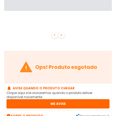



Ops! Produto esgotado

AVISE QUANDO O PRODUTO CHEGAR
Clique aqui e te avisaremos quando o produto estiver
disponível novamente
ME AVISE

SOBRE O PRODUTO
Resumo gerado por IA