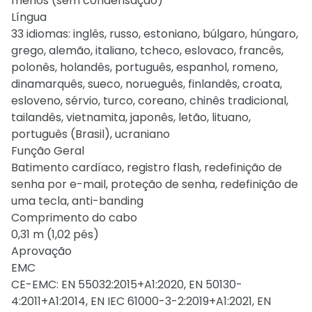
menos (sem condensação)
Língua
33 idiomas: inglês, russo, estoniano, búlgaro, húngaro,
grego, alemão, italiano, tcheco, eslovaco, francês,
polonês, holandês, português, espanhol, romeno,
dinamarquês, sueco, norueguês, finlandês, croata,
esloveno, sérvio, turco, coreano, chinês tradicional,
tailandês, vietnamita, japonês, letão, lituano,
português (Brasil), ucraniano
Função Geral
Batimento cardíaco, registro flash, redefinição de
senha por e-mail, proteção de senha, redefinição de
uma tecla, anti-banding
Comprimento do cabo
0,31 m (1,02 pés)
Aprovação
EMC
CE-EMC: EN 55032:2015+A1:2020, EN 50130-
4:2011+A1:2014, EN IEC 61000-3-2:2019+A1:2021, EN