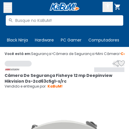



Buscar produtos


Enviar para:
Digite o CEP
Black Ninja
Hardware
PC Gamer
Computadores
P

Olá. Acesse sua conta
Você está em:
Segurança
>
Câmera de Segurança
>
Mini Câmera
>
Cód


ENTRE

Departamentos
Câmera De Segurança Fisheye 12 mp Deepinview
CADASTRE-SE
Cupons

Hikvision Ds-2cd63c5g1-s/rc
Vendido e entregue por:
KaBuM!
Mais Vendidos

Ativar tradutor em libras
