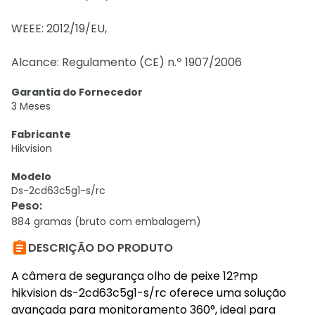
WEEE: 2012/19/EU,
Alcance: Regulamento (CE) n.º 1907/2006
Garantia do Fornecedor
3 Meses
Fabricante
Hikvision
Modelo
Ds-2cd63c5g1-s/rc
Peso
:
884 gramas (bruto com embalagem)

DESCRIÇÃO DO PRODUTO
A câmera de segurança olho de peixe 12?mp
hikvision ds-2cd63c5g1-s/rc oferece uma solução
avançada para monitoramento 360°, ideal para