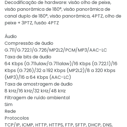
Decodificação de hardware: visão olho de peixe,
visão panorâmica de 180°, visão panorâmica de
canal duplo de 180°, visão panorâmica, 4PTZ, olho de
peixe + 3PTZ, fusão 4PTZ
Áudio
Compressão de áudio
G.711/G.722.1/G.726/MP2L2/PCM/MP3/AAC-LC
Taxa de bits de áudio
64 Kbps (G.711ulaw/G.711alaw)/16 Kbps (G.722.1)/16
Kbps (G.726)/32 a 192 Kbps (MP2L2)/8 a 320 Kbps
(MP3)/16 a 64 Kbps (AAC-LC)
Taxa de amostragem de áudio
8 kHz/16 kHz/32 kHz/48 kHz
Filtragem de ruído ambiental
Sim
Rede
Protocolos
TCP/IP, ICMP, HTTP, HTTPS, FTP, SFTP, DHCP, DNS,