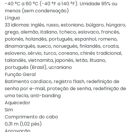
-40 °C a 60 °C (-40 °F a 140 °F). Umidade 95% ou
menos (sem condensação)
Língua
33 idiomas: inglês, russo, estoniano, búlgaro, húngaro,
grego, alemão, italiano, tcheco, eslovaco, francês,
polonês, holandês, português, espanhol, romeno,
dinamarquês, sueco, norueguês, finlandês, croata,
esloveno, sérvio, turco, coreano, chinês tradicional,
tailandês, vietnamita, japonês, letão, lituano,
português (Brasil), ucraniano
Função Geral
Batimento cardíaco, registro flash, redefinição de
senha por e-mail, proteção de senha, redefinição de
uma tecla, anti-banding
Aquecedor
Sim
Comprimento do cabo
0,31 m (1,02 pés)
Aprovação