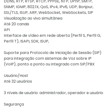
DDNS, RTP, RTSP, RTCP, PPPoE, NTP, UPnP, SMTP,
SNMP, IGMP, 802.1X, QoS, IPv4, IPv6, UDP, Bonjour,
SSL/TLS, ISUP, ARP, WebSocket, WebSockets, SIP
Visualização ao vivo simultânea
Até 20 canais
API
Interface de vídeo em rede aberta (Perfil S, Perfil G,
Perfil T), ISAPI, SDK, ISUP,
Suporte para Protocolo de Iniciação de Sessão (SIP)
para integração com sistemas de Voz sobre IP
(VoIP), ponto a ponto ou integrado com SIP/PBX
Usuário/Host
Até 32 usuários
3 níveis de usuário: administrador, operador e usuário
Segurança