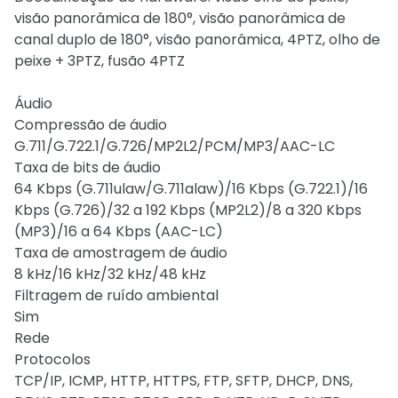
visão panorâmica de 180°, visão panorâmica de
canal duplo de 180°, visão panorâmica, 4PTZ, olho de
peixe + 3PTZ, fusão 4PTZ
Áudio
Compressão de áudio
G.711/G.722.1/G.726/MP2L2/PCM/MP3/AAC-LC
Taxa de bits de áudio
64 Kbps (G.711ulaw/G.711alaw)/16 Kbps (G.722.1)/16
Kbps (G.726)/32 a 192 Kbps (MP2L2)/8 a 320 Kbps
(MP3)/16 a 64 Kbps (AAC-LC)
Taxa de amostragem de áudio
8 kHz/16 kHz/32 kHz/48 kHz
Filtragem de ruído ambiental
Sim
Rede
Protocolos
TCP/IP, ICMP, HTTP, HTTPS, FTP, SFTP, DHCP, DNS,