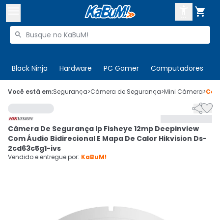



Buscar produtos


Enviar para:
Digite o CEP
Black Ninja
Hardware
PC Gamer
Computadores
P

Olá. Acesse sua conta
Você está em:
Segurança
>
Câmera de Segurança
>
Mini Câmera
>
Cód


ENTRE

Departamentos
Câmera De Segurança Ip Fisheye 12mp Deepinview
CADASTRE-SE
Cupons

Com Áudio Bidirecional E Mapa De Calor Hikvision Ds-
2cd63c5g1-ivs
Mais Vendidos

Vendido e entregue por:
KaBuM!
Ativar tradutor em libras
