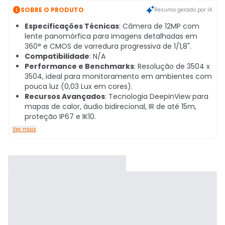

SOBRE O PRODUTO
Resumo gerado por IA
Especificações Técnicas
: Câmera de 12MP com
lente panomórfica para imagens detalhadas em
360° e CMOS de varredura progressiva de 1/1,8".
Compatibilidade
: N/A
Performance e Benchmarks
: Resolução de 3504 x
3504, ideal para monitoramento em ambientes com
pouca luz (0,03 Lux em cores).
Recursos Avançados
: Tecnologia DeepinView para
mapas de calor, áudio bidirecional, IR de até 15m,
proteção IP67 e IK10.
Ver mais