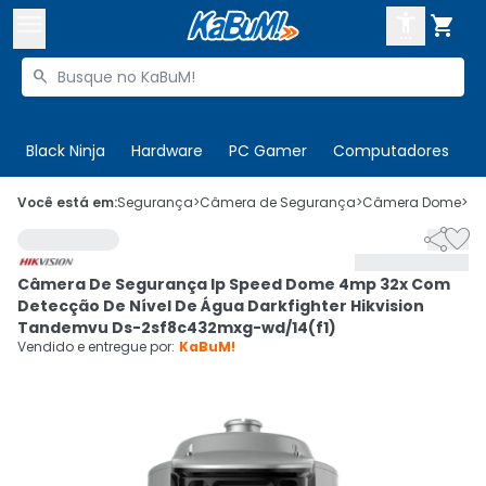



Buscar produtos


Enviar para:
Digite o CEP
Black Ninja
Hardware
PC Gamer
Computadores
P

Olá. Acesse sua conta
Você está em:
Segurança
>
Câmera de Segurança
>
Câmera Dome
>
C


ENTRE

Departamentos
Câmera De Segurança Ip Speed Dome 4mp 32x Com
CADASTRE-SE
Cupons

Detecção De Nível De Água Darkfighter Hikvision
Tandemvu Ds-2sf8c432mxg-wd/14(f1)
Mais Vendidos

Vendido e entregue por:
KaBuM!
Ativar tradutor em libras
