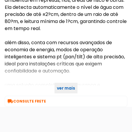
ambiental em represas, rios, áreas de risco e obras.
Ela detecta automaticamente o nível de água com
precisão de até ±2?cm, dentro de um raio de até
80?m, e leitura mínima de 1?cm, garantindo controle
em tempo real.
além disso, conta com recursos avançados de
economia de energia, modos de operação
inteligentes e sistema pt (pan/tilt) de alta precisão,
ideal para instalações críticas que exigem
confiabilidade e automação.
uma solução completa para segurança e
ver mais
monitoramento ambiental em um só equipamento.

CONSULTE FRETE