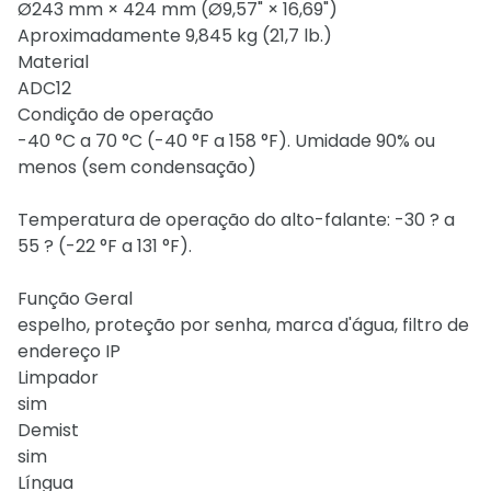
Ø243 mm × 424 mm (Ø9,57" × 16,69")
Aproximadamente 9,845 kg (21,7 lb.)
Material
ADC12
Condição de operação
-40 °C a 70 °C (-40 °F a 158 °F). Umidade 90% ou
menos (sem condensação)
Temperatura de operação do alto-falante: -30 ? a
55 ? (-22 °F a 131 °F).
Função Geral
espelho, proteção por senha, marca d'água, filtro de
endereço IP
Limpador
sim
Demist
sim
Língua