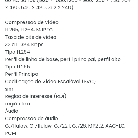
60 Hz: 30 fps (1920 × 1080, 1280 × 960, 1280 × 720, 704
× 480, 640 × 480, 352 × 240)
Compressão de vídeo
H.265, H.264, MJPEG
Taxa de bits de vídeo
32 a 16384 Kbps
Tipo H.264
Perfil de linha de base, perfil principal, perfil alto
Tipo H.265
Perfil Principal
Codificação de Vídeo Escalável (SVC)
sim
Região de interesse (ROI)
região fixa
Áudio
Compressão de áudio
G.711alaw, G.711ulaw, G.722.1, G.726, MP2L2, AAC-LC,
PCM