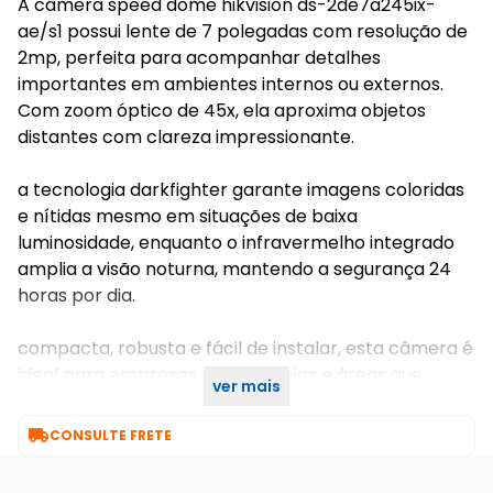
A câmera speed dome hikvision ds-2de7a245ix-
ae/s1 possui lente de 7 polegadas com resolução de
2mp, perfeita para acompanhar detalhes
importantes em ambientes internos ou externos.
Com zoom óptico de 45x, ela aproxima objetos
distantes com clareza impressionante.
a tecnologia darkfighter garante imagens coloridas
e nítidas mesmo em situações de baixa
luminosidade, enquanto o infravermelho integrado
amplia a visão noturna, mantendo a segurança 24
horas por dia.
compacta, robusta e fácil de instalar, esta câmera é
ideal para empresas, condomínios e áreas que
ver mais
precisam de vigilância confiável e detalhada.

CONSULTE FRETE