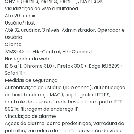
ONVIF (Perfil S, Perfil G, Perfil T), ISAPI, SDK
Visualização ao vivo simultânea
Até 20 canais
Usuário/Host
Até 32 usuários. 3 níveis: Administrador, Operador e
Usuário
Cliente
iVMS-4200, Hik-Central, Hik-Connect
Navegador da web
IE 8 a 11, Chrome 31.0+, Firefox 30.0+, Edge 16.16299+,
Safari 11+
Medidas de segurança
Autenticação de usuário (ID e senha), autenticação
de host (endereço MAC); criptografia HTTPS;
controle de acesso à rede baseado em porta IEEE
802.1x; filtragem de endereço IP
Vinculação de alarme
Ações de alarme, como predefinição, varredura de
patrulha, varredura de padrão, gravação de vídeo