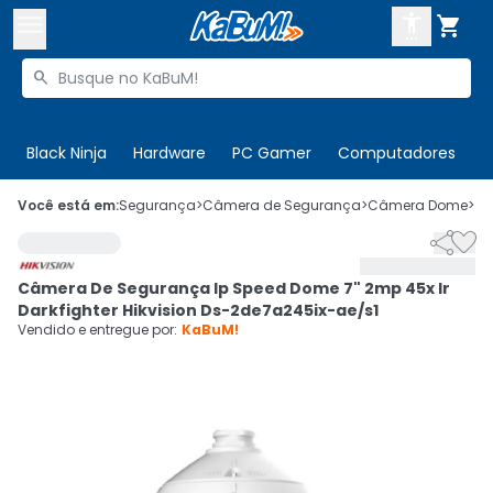



Buscar produtos


Enviar para:
Digite o CEP
Black Ninja
Hardware
PC Gamer
Computadores
P

Olá. Acesse sua conta
Você está em:
Segurança
>
Câmera de Segurança
>
Câmera Dome
>
C


ENTRE

Departamentos
Câmera De Segurança Ip Speed Dome 7" 2mp 45x Ir
CADASTRE-SE
Cupons

Darkfighter Hikvision Ds-2de7a245ix-ae/s1
Vendido e entregue por:
KaBuM!
Mais Vendidos

Ativar tradutor em libras
