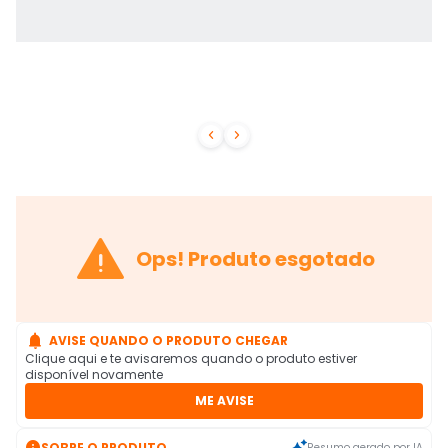



Ops! Produto esgotado

AVISE QUANDO O PRODUTO CHEGAR
Clique aqui e te avisaremos quando o produto estiver
disponível novamente
ME AVISE

SOBRE O PRODUTO
Resumo gerado por IA