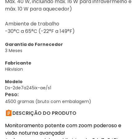
Máx. 40 W, incluindo máx. 16 W para infravermelho e
máx. 10 W para aquecedor)
Ambiente de trabalho
-30°C a 65°C (-22°F a 149°F)
Garantia do Fornecedor
3 Meses
Fabricante
Hikvision
Modelo
Ds-2de7a245ix-ae/s1
Peso
:
4500 gramas (bruto com embalagem)

DESCRIÇÃO DO PRODUTO
Monitoramento potente com zoom poderoso e
visão noturna avançada!