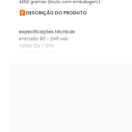
4550 gramas (bruto com embalagem)

DESCRIÇÃO DO PRODUTO
especificações técnicas
entrada: 90 ~ 240 vdc
saída: 12v / 20a
carregador: 5a
montagem: rack 2u