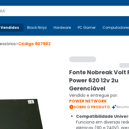
s
 Vendidos
Mais-v-
Black Ninja
Black Ninja
Hardware
Hardware
PC Gamer
PC Gamer
Computadore
Co
essórios
>
Código
907562
Fonte Nobreak Volt F
Power 620 12v 2u
Gerenciável
Vendido e entregue por:
POWER NETWORK

SOBRE O PRODUTO
Resumo 
Compatibilidade Univers
Funciona em diversas red
elétricas (90 a 240V), gar