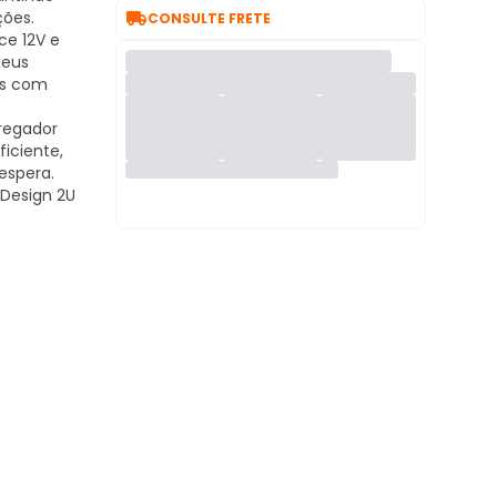

ções.
CONSULTE FRETE
ce 12V e
seus
es com
regador
iciente,
espera.
Design 2U