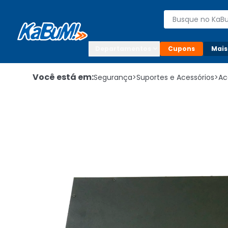
Enviar para:

Buscar produto
Digite o CEP

Departamentos
Cupons
Mais
Você está em:
Segurança
>
Suportes e Acessórios
>
Ac