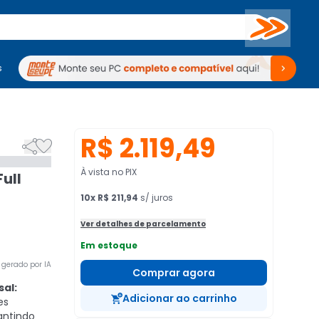
Buscar
s
mputadores
Periféricos
Periféricos
TV
Venda no KaBuM!
TV
Venda no KaBuM!
R$ 2.119,49


À vista no PIX
ull
10
x
R$ 211,94
s/ juros
Ver detalhes de parcelamento
Em estoque
gerado por IA
Comprar agora
al:
Adicionar ao carrinho
es
antindo