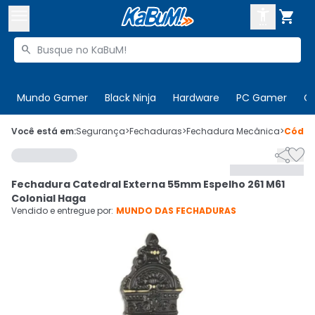



Buscar produtos


Enviar para:
Digite o CEP
Mundo Gamer
Black Ninja
Hardware
PC Gamer
C

Olá. Acesse sua conta
Você está em:
Segurança
>
Fechaduras
>
Fechadura Mecânica
>
Códi


ENTRE

Departamentos
Fechadura Catedral Externa 55mm Espelho 261 M61
CADASTRE-SE
Cupons

Colonial Haga
Vendido e entregue por:
MUNDO DAS FECHADURAS
Mais Vendidos

Ativar tradutor em libras
