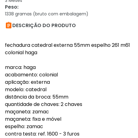
3 Meses
Peso
:
1338 gramas (bruto com embalagem)

DESCRIÇÃO DO PRODUTO
fechadura catedral externa 55mm espelho 261 m61
colonial haga
marca: haga
acabamento: colonial
aplicação: externa
modelo: catedral
distãncia da broca: 55mm
quantidade de chaves: 2 chaves
maçaneta: zamac
maçaneta: fixa e móvel
espelho: zamac
contra testa: ref. 1600 - 3 furos