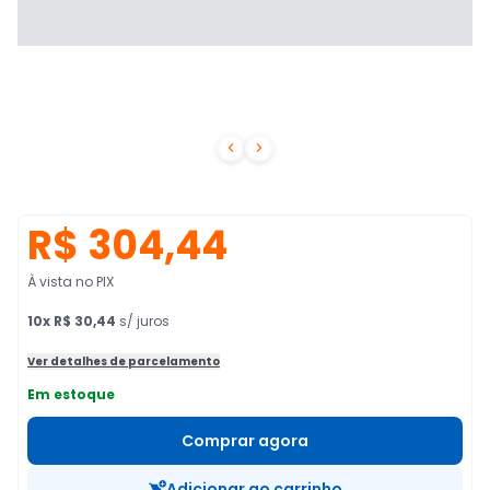


R$ 304,44
À vista no PIX
10
x
R$ 30,44
s/ juros
Ver detalhes de parcelamento
Em estoque
Comprar agora
Adicionar ao carrinho