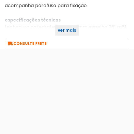
acompanha parafuso para fixação
especificações técnicas
fechadura catedral externa 55mm espelho 261 m61
ver mais
colonial haga

CONSULTE FRETE