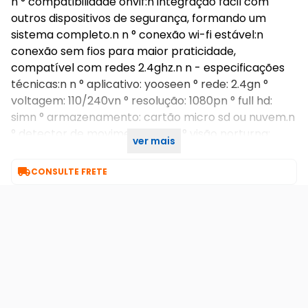
n ° compatibilidade onvif:n integração fácil com
outros dispositivos de segurança, formando um
sistema completo.n n ° conexão wi-fi estável:n
conexão sem fios para maior praticidade,
compatível com redes 2.4ghz.n n - especificações
técnicas:n n ° aplicativo: yooseen ° rede: 2.4gn °
voltagem: 110/240vn ° resolução: 1080pn ° full hd:
simn ° armazenamento: cartão micro sd ou nuvem.n
° detector de movimento: simn ° visão norturna:
ver mais
infravermelhan ° ptz: sim

CONSULTE FRETE