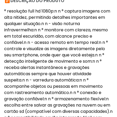

DESCRIÇÃO DO PRODUTO
° resolução full hd 1080p:n n ° captura imagens com
alta nitidez, permitindo detalhes importantes em
qualquer situação.n n - visão noturna
infravermelha:n n ° monitore com clareza, mesmo
em total escuridão, com alcance preciso e
confiável.n n - acesso remoto em tempo real:n n °
controle e visualize as imagens diretamente pelo
seu smartphone, onde quer que você esteja.n n °
detecção inteligente de movimento e som:n n °
receba alertas instantâneos e gravações
automáticas sempre que houver atividade
suspeita.n n - varredura automática:n n °
acompanhe objetos ou pessoas em movimento
com rastreamento automático.n n ° conexão e
gravação confiável:n n ° armazenamento flexível:n
escolha entre salvar as gravações na nuvem ou em
cartão sd (compatível com diversas capacidades).n