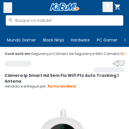



Buscar produtos


Enviar para:
Digite o CEP
Mundo Gamer
Black Ninja
Hardware
PC Gamer
C

Olá. Acesse sua conta
Você está em:
Segurança
>
Câmera de Segurança
>
Mini Câmera
>
Cód


ENTRE

Departamentos
Câmera Ip Smart Hd Sem Fio Wifi Ptz Auto Tracking 1
CADASTRE-SE
Cupons

Antena.
Vendido e entregue por:
Ponto do Nerd
Mais Vendidos

Ativar tradutor em libras
