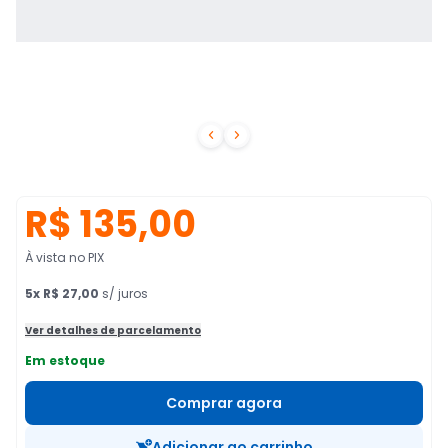


R$ 135,00
À vista no PIX
5
x
R$ 27,00
s/ juros
Ver detalhes de parcelamento
Em estoque
Comprar agora
Adicionar ao carrinho