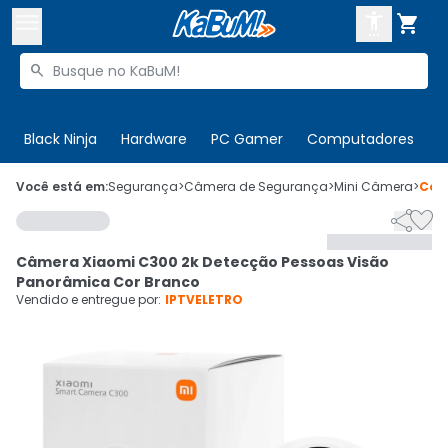



Buscar produtos


Enviar para:
Digite o CEP
Black Ninja
Hardware
PC Gamer
Computadores
P

Olá. Acesse sua conta
Você está em:
Segurança
>
Câmera de Segurança
>
Mini Câmera
>
Cód


ENTRE

Departamentos
Câmera Xiaomi C300 2k Detecção Pessoas Visão
CADASTRE-SE
Cupons

Panorâmica Cor Branco
Vendido e entregue por:
IPTVELETRO
Mais Vendidos

Ativar tradutor em libras
