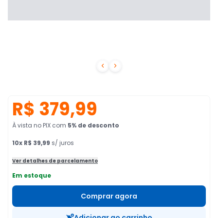


R$ 379,99
À vista no PIX
com
5
% de desconto
10
x
R$ 39,99
s/ juros
Ver detalhes de parcelamento
Em estoque
Comprar agora
Adicionar ao carrinho