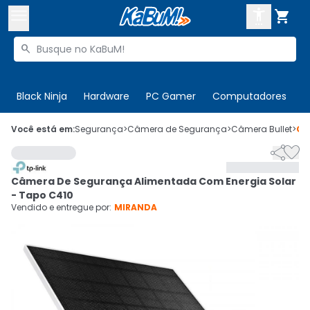



Buscar produtos


Enviar para:
Digite o CEP
Black Ninja
Hardware
PC Gamer
Computadores
P

Olá. Acesse sua conta
Você está em:
Segurança
>
Câmera de Segurança
>
Câmera Bullet
>
Có


ENTRE

Departamentos
Câmera De Segurança Alimentada Com Energia Solar
CADASTRE-SE
Cupons

- Tapo C410
Vendido e entregue por:
MIRANDA
Mais Vendidos

Ativar tradutor em libras
