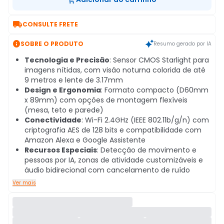

CONSULTE FRETE

SOBRE O PRODUTO
Resumo gerado por IA
Tecnologia e Precisão
: Sensor CMOS Starlight para
imagens nítidas, com visão noturna colorida de até
9 metros e lente de 3.17mm
Design e Ergonomia
: Formato compacto (D60mm
x 89mm) com opções de montagem flexíveis
(mesa, teto e parede)
Conectividade
: Wi-Fi 2.4GHz (IEEE 802.11b/g/n) com
criptografia AES de 128 bits e compatibilidade com
Amazon Alexa e Google Assistente
Recursos Especiais
: Detecção de movimento e
pessoas por IA, zonas de atividade customizáveis e
áudio bidirecional com cancelamento de ruído
Ver mais