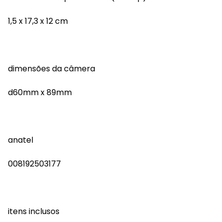
1,5 x 17,3 x 12 cm
dimensões da câmera
d60mm x 89mm
anatel
008192503177
itens inclusos