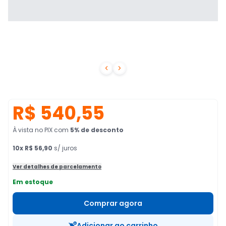


R$ 540,55
À vista no PIX
com
5
% de desconto
10
x
R$ 56,90
s/ juros
Ver detalhes de parcelamento
Em estoque
Comprar agora
Adicionar ao carrinho