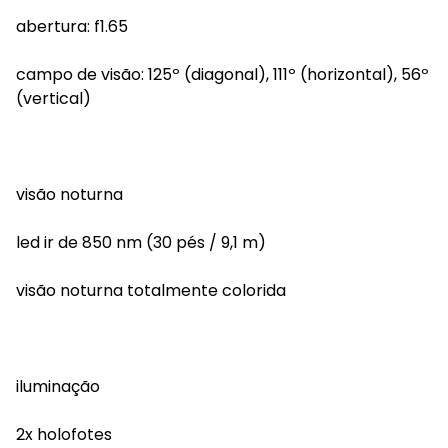
abertura: f1.65
campo de visão: 125º (diagonal), 111º (horizontal), 56º
(vertical)
visão noturna
led ir de 850 nm (30 pés / 9,1 m)
visão noturna totalmente colorida
iluminação
2x holofotes