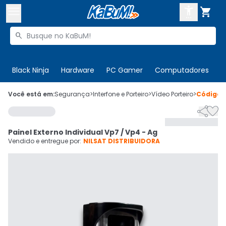



Buscar produtos


Enviar para:
Digite o CEP
Black Ninja
Hardware
PC Gamer
Computadores
P

Olá. Acesse sua conta
Você está em:
Segurança
>
Interfone e Porteiro
>
Vídeo Porteiro
>
Código


ENTRE

Departamentos
Painel Externo Individual Vp7 / Vp4 - Ag
CADASTRE-SE
Cupons

Vendido e entregue por:
NILSAT DISTRIBUIDORA
Mais Vendidos

Ativar tradutor em libras
