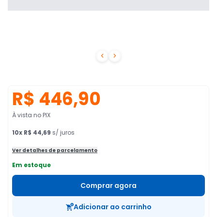


R$ 446,90
À vista no PIX
10
x
R$ 44,69
s/ juros
Ver detalhes de parcelamento
Em estoque
Comprar agora
Adicionar ao carrinho